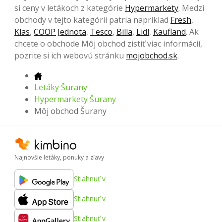
si ceny v letákoch z kategórie
Hypermarkety
. Medzi
obchody v tejto kategórii patria napríklad
Fresh
,
Klas
,
COOP Jednota
,
Tesco
,
Billa
,
Lidl
,
Kaufland
. Ak
chcete o obchode Môj obchod zistiť viac informácií,
pozrite si ich webovú stránku
mojobchod.sk
.
Letáky Šurany
Hypermarkety Šurany
Môj obchod Šurany
Najnovšie letáky, ponuky a zľavy
Stiahnuť v
Stiahnuť v
Stiahnuť v