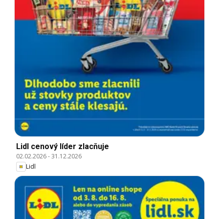
Lidl cenový líder zlacňuje
02.02.2026
-
31.12.2026
Lidl