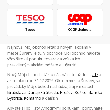
Tesco
COOP Jednota
Najnovší Môj obchod leták s novými akciami v
meste Šurany je tu. V obchode Môj obchod nájdete
vždy širokú ponuku tovarov a vďaka ich
pravidleným akciám môžete aj ušetriť.
Nový Môj obchod leták u nás nájdete už dnes
zde
a
akcie platia od 31.07.2026. Okrem mesta Šurany, sa
prevádzky Môj obchod nachádzajú aj v mestách
Bratislava
,
Dunajská Streda
,
Prešov
,
Košice
,
Banská
Bystrica
,
Komárno
a ďalších.
Aby ste si boli istý výhodnými ponukami, porovnajte