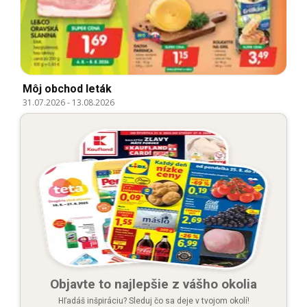
Môj obchod leták
31.07.2026
-
13.08.2026
Objavte to najlepšie z vášho okolia
Hľadáš inšpiráciu? Sleduj čo sa deje v tvojom okolí!