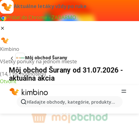
Aktuálne letáky vždy po ruke
Pridať do Chrome - ZADARMO
Kimbino
Môj obchod Šurany
Všetky ponuky na jednom mieste
Môj obchod Šurany od 31.07.2026 -
(14,1 tis. hodnotení)
aktuálna akcia
Otvoriť
REKLAMA
Hľadajte obchody, kategórie, produkty...