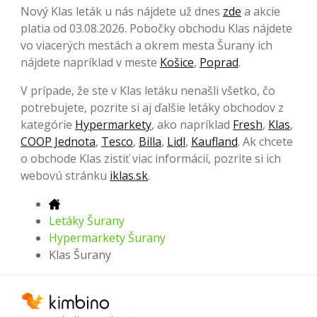
Nový Klas leták u nás nájdete už dnes
zde
a akcie
platia od 03.08.2026. Pobočky obchodu Klas nájdete
vo viacerých mestách a okrem mesta Šurany ich
nájdete napríklad v meste
Košice
,
Poprad
.
V prípade, že ste v Klas letáku nenašli všetko, čo
potrebujete, pozrite si aj ďalšie letáky obchodov z
kategórie
Hypermarkety
, ako napríklad
Fresh
,
Klas
,
COOP Jednota
,
Tesco
,
Billa
,
Lidl
,
Kaufland
. Ak chcete
o obchode Klas zistiť viac informácií, pozrite si ich
webovú stránku
iklas.sk
.
Letáky Šurany
Hypermarkety Šurany
Klas Šurany