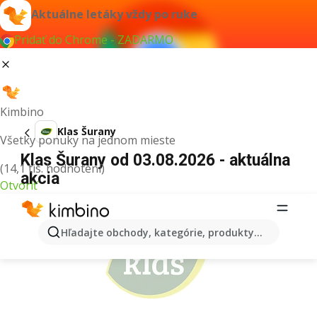
Aktuálne letáky vždy po ruke
Pridať do Chrome - ZADARMO
Kimbino
Klas Šurany
Všetky ponuky na jednom mieste
Klas Šurany od 03.08.2026 - aktuálna
(14,1 tis. hodnotení)
akcia
Otvoriť
REKLAMA
Hľadajte obchody, kategórie, produkty...