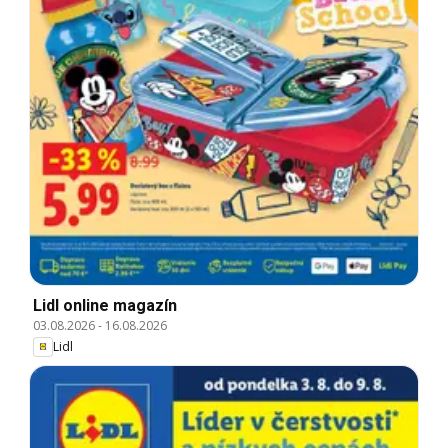
Lidl online magazín
03.08.2026
-
16.08.2026
Lidl