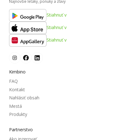
Najnovšie letáky, ponuky a zľavy
Stiahnuť v
Stiahnuť v
Stiahnuť v
Kimbino
FAQ
Kontakt
Nahlásiť obsah
Mestá
Produkty
Partnerstvo
Ako inzerovať