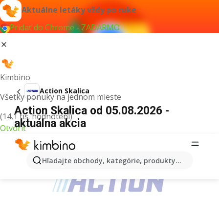
Aktuálne letáky vždy po ruke
Pridať do Chrome - ZADARMO
Kimbino
Action Skalica
Všetky ponuky na jednom mieste
Action Skalica od 05.08.2026 -
(14,1 tis. hodnotení)
aktuálna akcia
Otvoriť
REKLAMA
Hľadajte obchody, kategórie, produkty...