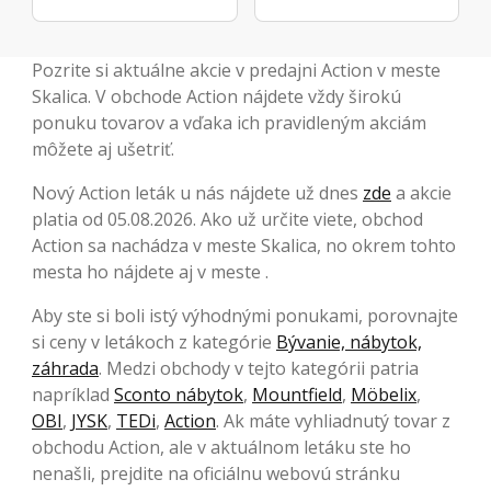
Pozrite si aktuálne akcie v predajni Action v meste
Skalica. V obchode Action nájdete vždy širokú
ponuku tovarov a vďaka ich pravidleným akciám
môžete aj ušetriť.
Nový Action leták u nás nájdete už dnes
zde
a akcie
platia od 05.08.2026. Ako už určite viete, obchod
Action sa nachádza v meste Skalica, no okrem tohto
mesta ho nájdete aj v meste .
Aby ste si boli istý výhodnými ponukami, porovnajte
si ceny v letákoch z kategórie
Bývanie, nábytok,
záhrada
. Medzi obchody v tejto kategórii patria
napríklad
Sconto nábytok
,
Mountfield
,
Möbelix
,
OBI
,
JYSK
,
TEDi
,
Action
. Ak máte vyhliadnutý tovar z
obchodu Action, ale v aktuálnom letáku ste ho
nenašli, prejdite na oficiálnu webovú stránku