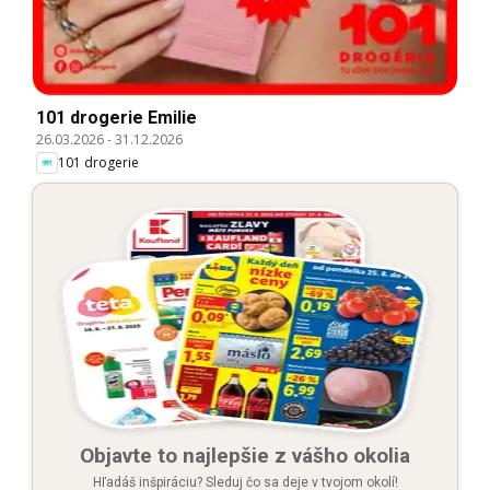
101 drogerie Emilie
26.03.2026
-
31.12.2026
101 drogerie
Objavte to najlepšie z vášho okolia
Hľadáš inšpiráciu? Sleduj čo sa deje v tvojom okolí!