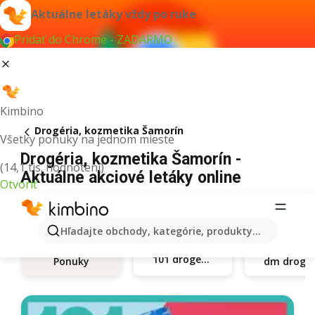
Aktuálne letáky vždy po ruke
Pridať do Chrome - ZADARMO
Kimbino
Drogéria, kozmetika Šamorín
Všetky ponuky na jednom mieste
Drogéria, kozmetika Šamorín -
(14,1 tis. hodnotení)
Aktuálne akciové letáky online
Otvoriť
Hľadajte obchody, kategórie, produkty...
101 drogerie
Ponuky
dm d