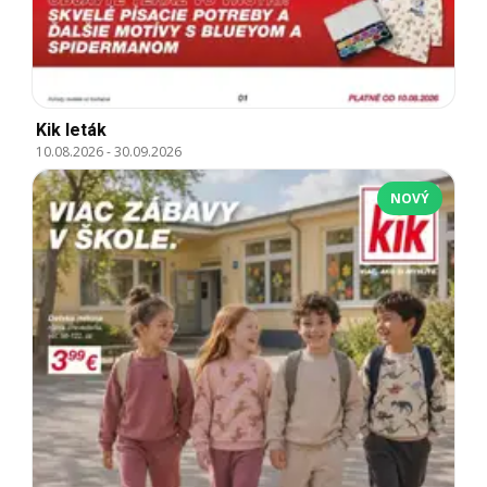
Kik leták
10.08.2026
-
30.09.2026
NOVÝ