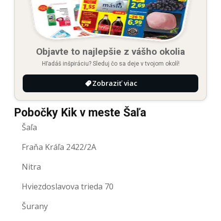
Objavte to najlepšie z vášho okolia
Hľadáš inšpiráciu? Sleduj čo sa deje v tvojom okolí!
Zobraziť viac
Pobočky Kik v meste Šaľa
Šaľa
Fraňa Kráľa 2422/2A
Nitra
Hviezdoslavova trieda 70
Šurany