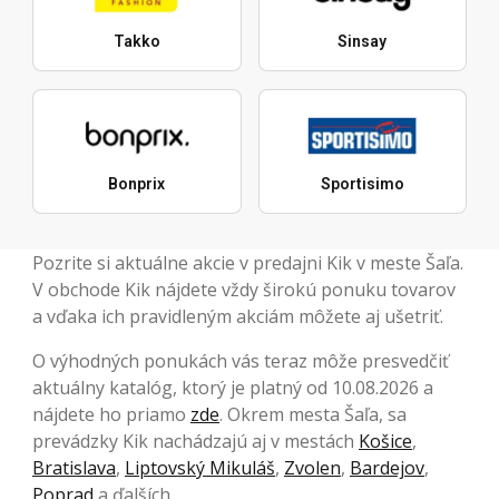
Takko
Sinsay
Bonprix
Sportisimo
Pozrite si aktuálne akcie v predajni Kik v meste Šaľa.
V obchode Kik nájdete vždy širokú ponuku tovarov
a vďaka ich pravidleným akciám môžete aj ušetriť.
O výhodných ponukách vás teraz môže presvedčiť
aktuálny katalóg, ktorý je platný od 10.08.2026 a
nájdete ho priamo
zde
. Okrem mesta Šaľa, sa
prevádzky Kik nachádzajú aj v mestách
Košice
,
Bratislava
,
Liptovský Mikuláš
,
Zvolen
,
Bardejov
,
Poprad
a ďalších.