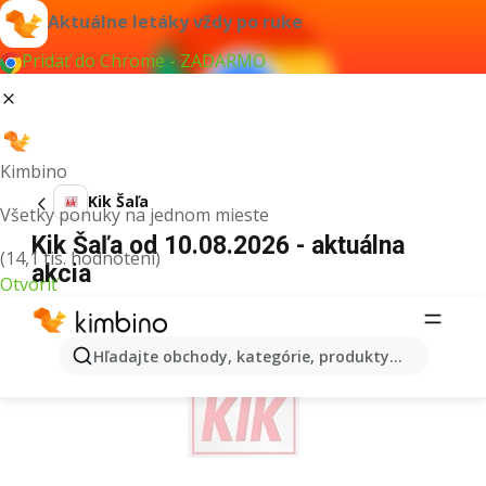
Aktuálne letáky vždy po ruke
Pridať do Chrome - ZADARMO
Kimbino
Kik Šaľa
Všetky ponuky na jednom mieste
Kik Šaľa od 10.08.2026 - aktuálna
(14,1 tis. hodnotení)
akcia
Otvoriť
REKLAMA
Hľadajte obchody, kategórie, produkty...