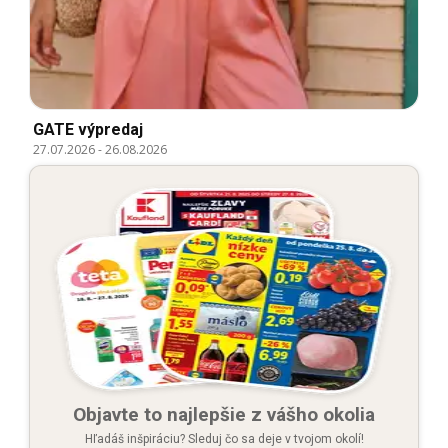
GATE výpredaj
27.07.2026
-
26.08.2026
Objavte to najlepšie z vášho okolia
Hľadáš inšpiráciu? Sleduj čo sa deje v tvojom okolí!