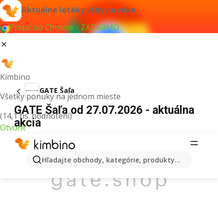
Aktuálne letáky vždy po ruke
Pridať do Chrome - ZADARMO
Kimbino
GATE Šaľa
Všetky ponuky na jednom mieste
GATE Šaľa od 27.07.2026 - aktuálna
(14,1 tis. hodnotení)
akcia
Otvoriť
REKLAMA
Hľadajte obchody, kategórie, produkty...