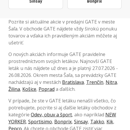
Sinsay
Bonprix
Pozrite si aktuálne akcie v predajni GATE v meste
Šaľa. V obchode GATE nájdete vždy širokú ponuku
tovarov a vďaka ich pravidleným akciám môžete aj
ušetriť.
O nových akciách informuje GATE pravidelne
prostredníctvom svojich letákov. Najnovší GATE
leták u nás nájdete už dnes a je platný 27.07.2026 -
26.08.2026. Okrem mesta Šaľa, sa prevádzky GATE
nachádzajú aj v mestách
Bratislava
,
Trenčín
,
Nitra
,
Žilina
,
Košice
,
Poprad
a ďalších.
V prípade, že ste v GATE letáku nenašli všetko, čo
potrebujete, pozrite si aj ďalšie letáky obchodov z
kategórie
Odev, obuv a šport
, ako napríklad
NEW
YORKER
,
Sportisimo
,
Bonprix
,
Sinsay
,
Takko
,
Kik
,
Pepco
. Ak chcete o obchode GATE zistiť viac