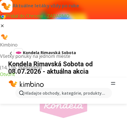
Aktuálne letáky vždy po ruke
Pridať do Chrome - ZADARMO
Kimbino
Kondela Rimavská Sobota
Všetky ponuky na jednom mieste
Kondela Rimavská Sobota od
(14,1 tis. hodnotení)
08.07.2026 - aktuálna akcia
Otvoriť
REKLAMA
Hľadajte obchody, kategórie, produkty...