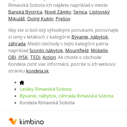
Rimavská Sobota ich nájdete napríklad v meste
Banská Bystrica
,
Nové Zámky
,
Senica
,
Liptovský
Mikuláš
,
Dolný Kubín
,
Prešov
.
Aby ste si boli istý výhodnými ponukami, porovnajte
si ceny v letákoch z kategórie
Bývanie, nábytok,
záhrada
. Medzi obchody v tejto kategórii patria
napríklad
Sconto nábytok
,
Mountfield
,
Möbelix
,
OBI
,
JYSK
,
TEDi
,
Action
. Ak chcete o obchode
Kondela zistiť viac informácií, pozrite si ich webovú
stránku
kondela.sk
.
Letáky Rimavská Sobota
Bývanie, nábytok, záhrada Rimavská Sobota
Kondela Rimavská Sobota