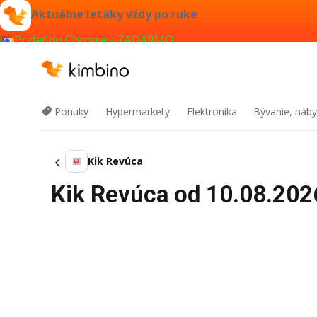
Aktuálne letáky vždy po ruke
Pridať do Chrome - ZADARMO
Ponuky
Hypermarkety
Elektronika
Bývanie, náby
Kik Revúca
Kik Revúca od 10.08.2026