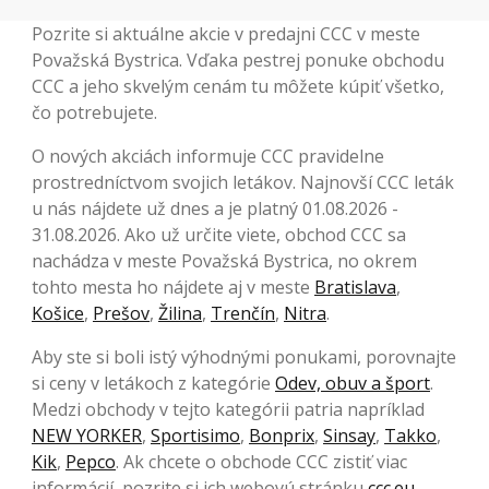
Pozrite si aktuálne akcie v predajni CCC v meste
Považská Bystrica. Vďaka pestrej ponuke obchodu
CCC a jeho skvelým cenám tu môžete kúpiť všetko,
čo potrebujete.
O nových akciách informuje CCC pravidelne
prostredníctvom svojich letákov. Najnovší CCC leták
u nás nájdete už dnes a je platný 01.08.2026 -
31.08.2026. Ako už určite viete, obchod CCC sa
nachádza v meste Považská Bystrica, no okrem
tohto mesta ho nájdete aj v meste
Bratislava
,
Košice
,
Prešov
,
Žilina
,
Trenčín
,
Nitra
.
Aby ste si boli istý výhodnými ponukami, porovnajte
si ceny v letákoch z kategórie
Odev, obuv a šport
.
Medzi obchody v tejto kategórii patria napríklad
NEW YORKER
,
Sportisimo
,
Bonprix
,
Sinsay
,
Takko
,
Kik
,
Pepco
. Ak chcete o obchode CCC zistiť viac
informácií, pozrite si ich webovú stránku
ccc.eu
.