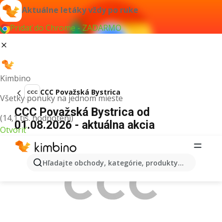
Aktuálne letáky vždy po ruke
Pridať do Chrome - ZADARMO
Kimbino
CCC Považská Bystrica
Všetky ponuky na jednom mieste
CCC Považská Bystrica od
(14,1 tis. hodnotení)
01.08.2026 - aktuálna akcia
Otvoriť
REKLAMA
Hľadajte obchody, kategórie, produkty...