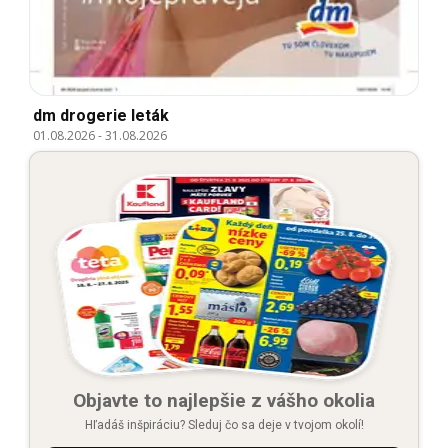
dm drogerie leták
01.08.2026
-
31.08.2026
Objavte to najlepšie z vášho okolia
Hľadáš inšpiráciu? Sleduj čo sa deje v tvojom okolí!