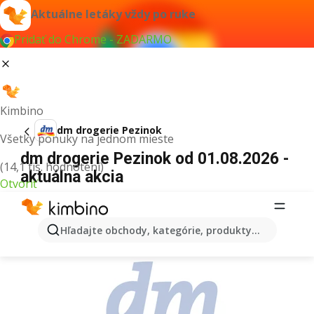
Aktuálne letáky vždy po ruke
Pridať do Chrome - ZADARMO
Kimbino
dm drogerie Pezinok
Všetky ponuky na jednom mieste
dm drogerie Pezinok od 01.08.2026 -
(14,1 tis. hodnotení)
aktuálna akcia
Otvoriť
REKLAMA
Hľadajte obchody, kategórie, produkty...