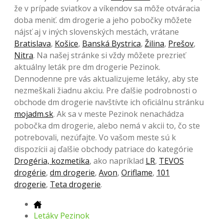
že v prípade sviatkov a víkendov sa môže otváracia
doba meniť. dm drogerie a jeho pobočky môžete
nájsť aj v iných slovenských mestách, vrátane
Bratislava
,
Košice
,
Banská Bystrica
,
Žilina
,
Prešov
,
Nitra
. Na našej stránke si vždy môžete prezrieť
aktuálny leták pre dm drogerie Pezinok.
Dennodenne pre vás aktualizujeme letáky, aby ste
nezmeškali žiadnu akciu. Pre ďalšie podrobnosti o
obchode dm drogerie navštívte ich oficiálnu stránku
mojadm.sk
. Ak sa v meste Pezinok nenachádza
pobočka dm drogerie, alebo nemá v akcii to, čo ste
potrebovali, nezúfajte. Vo vašom meste sú k
dispozícii aj ďalšie obchody patriace do kategórie
Drogéria, kozmetika
, ako napríklad
LR
,
TEVOS
drogérie
,
dm drogerie
,
Avon
,
Oriflame
,
101
drogerie
,
Teta drogerie
.
Letáky Pezinok