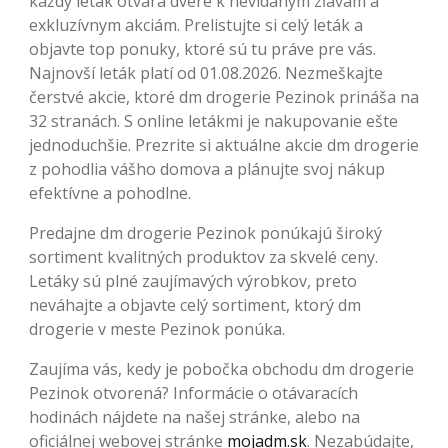
každý leták otvára dvere k nevídaným zľavám a
exkluzívnym akciám. Prelistujte si celý leták a
objavte top ponuky, ktoré sú tu práve pre vás.
Najnovší leták platí od 01.08.2026. Nezmeškajte
čerstvé akcie, ktoré dm drogerie Pezinok prináša na
32 stranách. S online letákmi je nakupovanie ešte
jednoduchšie. Prezrite si aktuálne akcie dm drogerie
z pohodlia vášho domova a plánujte svoj nákup
efektívne a pohodlne.
Predajne dm drogerie Pezinok ponúkajú široký
sortiment kvalitných produktov za skvelé ceny.
Letáky sú plné zaujímavých výrobkov, preto
neváhajte a objavte celý sortiment, ktorý dm
drogerie v meste Pezinok ponúka.
Zaujíma vás, kedy je pobočka obchodu dm drogerie
Pezinok otvorená? Informácie o otávaracích
hodinách nájdete na našej stránke, alebo na
oficiálnej webovej stránke
mojadm.sk
. Nezabúdajte,