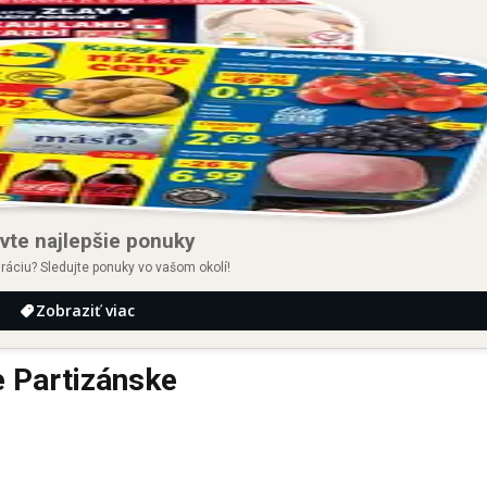
vte najlepšie ponuky
iráciu? Sledujte ponuky vo vašom okolí!
Zobraziť viac
 Partizánske