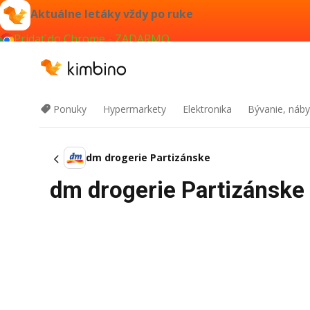
Aktuálne letáky vždy po ruke
Pridať do Chrome - ZADARMO
Ponuky
Hypermarkety
Elektronika
Bývanie, náby
dm drogerie Partizánske
dm drogerie Partizánske 