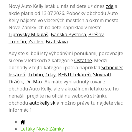
Nový Auto Kelly leták u nás nájdete už dnes
zde
a
akcie platia od 13.07.2026. Pobočky obchodu Auto
Kelly nájdete vo viacerých mestách a okrem mesta
Nové Zámky ich nájdete napríklad v meste
Liptovský Mikuláš
,
Banská Bystrica
,
Prešov
,
Trenčín
,
Zvolen
,
Bratislava
.
Aby ste si boli istý výhodnými ponukami, porovnajte
si ceny v letákoch z kategórie
Ostatné
. Medzi
obchody v tejto kategórii patria napríklad
Schneider
lekáreň
,
Tchibo
,
1day
,
BENU Lekáreň
,
Slovnaft
,
Dráčik
,
Dr. Max
. Ak máte vyhliadnutý tovar z
obchodu Auto Kelly, ale v aktuálnom letáku ste ho
nenašli, prejdite na oficiálnu webovú stránku
obchodu
autokelly.sk
a možno práve tu nájdete viac
informácií.
Letáky Nové Zámky