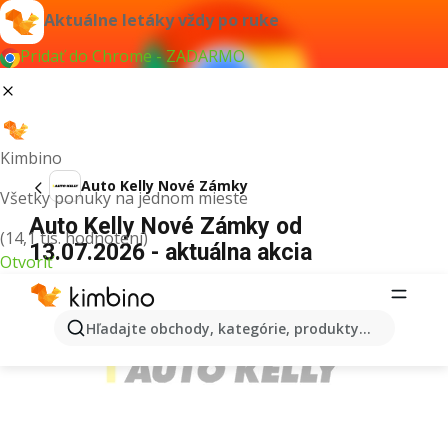
Aktuálne letáky vždy po ruke
Pridať do Chrome - ZADARMO
Kimbino
Auto Kelly Nové Zámky
Všetky ponuky na jednom mieste
Auto Kelly Nové Zámky od
(14,1 tis. hodnotení)
13.07.2026 - aktuálna akcia
Otvoriť
REKLAMA
Hľadajte obchody, kategórie, produkty...