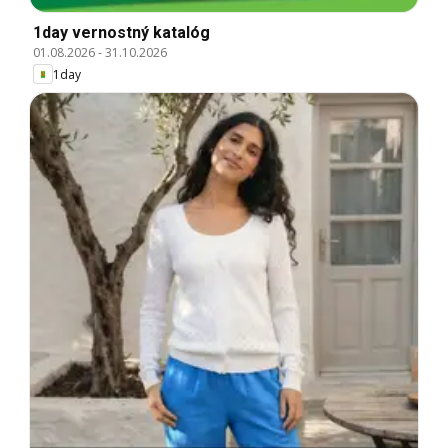
1day vernostný katalóg
01.08.2026
-
31.10.2026
1day