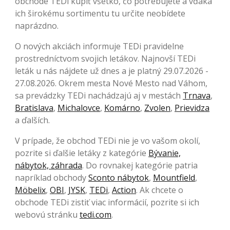
obchode TEDi kúpiť všetko, čo potrebujete a vďaka
ich širokému sortimentu tu určite neobídete
naprázdno.
O nových akciách informuje TEDi pravidelne
prostredníctvom svojich letákov. Najnovší TEDi
leták u nás nájdete už dnes a je platný 29.07.2026 -
27.08.2026. Okrem mesta Nové Mesto nad Váhom,
sa prevádzky TEDi nachádzajú aj v mestách
Trnava
,
Bratislava
,
Michalovce
,
Komárno
,
Zvolen
,
Prievidza
a ďalších.
V prípade, že obchod TEDi nie je vo vašom okolí,
pozrite si ďalšie letáky z kategórie
Bývanie,
nábytok, záhrada
. Do rovnakej kategórie patria
napríklad obchody
Sconto nábytok
,
Mountfield
,
Möbelix
,
OBI
,
JYSK
,
TEDi
,
Action
. Ak chcete o
obchode TEDi zistiť viac informácií, pozrite si ich
webovú stránku
tedi.com
.