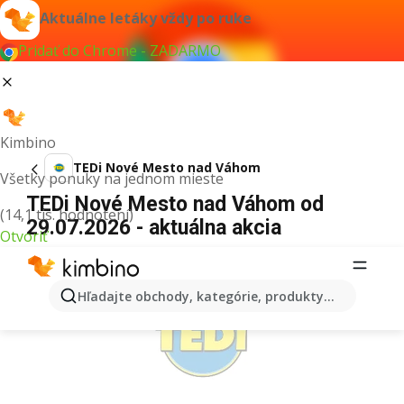
Aktuálne letáky vždy po ruke
Pridať do Chrome - ZADARMO
Kimbino
TEDi Nové Mesto nad Váhom
Všetky ponuky na jednom mieste
TEDi Nové Mesto nad Váhom od
(14,1 tis. hodnotení)
29.07.2026 - aktuálna akcia
Otvoriť
REKLAMA
Hľadajte obchody, kategórie, produkty...