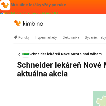
Aktuálne letáky vždy po ruke
Pridať do Chrome - ZADARMO
Ponuky
Hypermarkety
Elektronika
Byvanie, naby
Schneider lekáreň Nové Mesto nad Váhom
Schneider lekáreň Nové 
aktuálna akcia