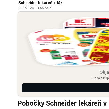
Schneider lekáreň leták
01.07.2026
-
31.08.2026
Obja
Hľadáte inšp
Pobočky Schneider lekáreň 