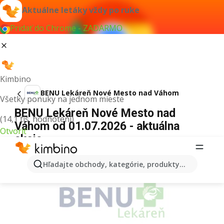
Aktuálne letáky vždy po ruke
Pridať do Chrome - ZADARMO
Kimbino
BENU Lekáreň Nové Mesto nad Váhom
Všetky ponuky na jednom mieste
BENU Lekáreň Nové Mesto nad
(14,1 tis. hodnotení)
Váhom od 01.07.2026 - aktuálna
Otvoriť
akcia
REKLAMA
Hľadajte obchody, kategórie, produkty...