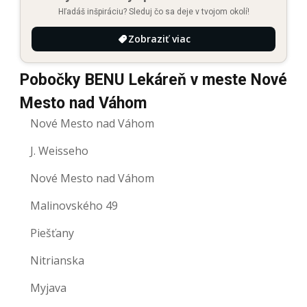
Hľadáš inšpiráciu? Sleduj čo sa deje v tvojom okolí!
Zobraziť viac
Pobočky BENU Lekáreň v meste Nové
Mesto nad Váhom
Nové Mesto nad Váhom
J. Weisseho
Nové Mesto nad Váhom
Malinovského 49
Piešťany
Nitrianska
Myjava