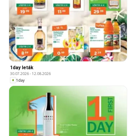
1day leták
30.07.2026
-
12.08.2026
1day