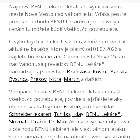
Najnovší BENU Lekáreň leták s novými akciami v
meste Nové Mesto nad Váhom je tu. Vďaka pestrej
ponuke obchodu BENU Lekáreň a jeho skvelým
cenám tu môžete kúpiť všetko, čo potrebujete.
O výhodných ponukách vás teraz môže presvedčiť
aktuálny katalóg, ktorý je platný od 01.07.2026 a
nájdete ho priamo
zde
. Okrem mesta Nové Mesto
nad Váhom, sa prevádzky BENU Lekáreň
nachádzajú aj v mestách
Bratislava
,
Košice
,
Banská
Bystrica
,
Prešov
,
Nitra
,
Martin
a ďalších.
V prípade, že ste v BENU Lekáreň letáku nenašli
všetko, čo potrebujete, pozrite si aj ďalšie letáky
obchodov z kategórie
Ostatné
, ako napríklad
Schneider lekáreň
,
Tchibo
,
1day
,
BENU Lekáreň
,
Slovnaft
,
Dráčik
,
Dr. Max
. Ak máte vyhliadnutý tovar
z obchodu BENU Lekáreň, ale v aktuálnom letáku
ste ho nenašli, prejdite na oficiálnu webovú stránku