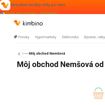
Aktuálne letáky vždy po ruke
Pridať do Chrome - ZADARMO
Ponuky
Hypermarkety
Elektronika
Bývanie, náby
Môj obchod Nemšová
Môj obchod Nemšová od 3