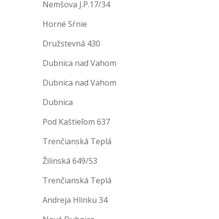
Nemšova J.P.17/34
Horné Sŕnie
Družstevná 430
Dubnica nad Vahom
Dubnica nad Vahom
Dubnica
Pod Kaštieľom 637
Trenčianská Teplá
Žilinská 649/53
Trenčianská Teplá
Andreja Hlinku 34