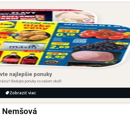
vte najlepšie ponuky
iráciu? Sledujte ponuky vo vašom okolí!
Zobraziť viac
e Nemšová