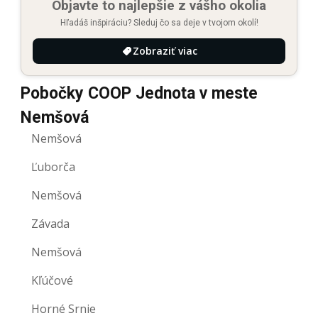
Objavte to najlepšie z vášho okolia
Hľadáš inšpiráciu? Sleduj čo sa deje v tvojom okolí!
Zobraziť viac
Pobočky COOP Jednota v meste
Nemšová
Nemšová
Ľuborča
Nemšová
Závada
Nemšová
Kľúčové
Horné Srnie