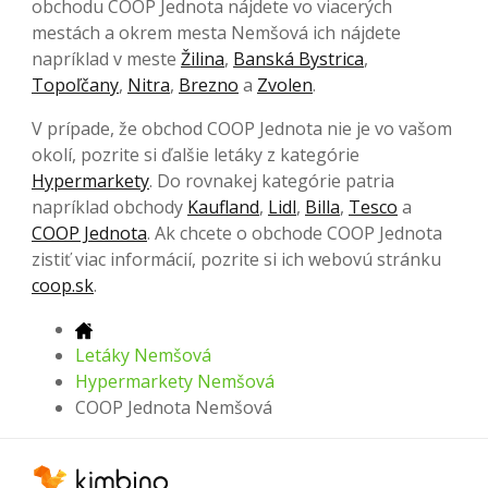
obchodu COOP Jednota nájdete vo viacerých
mestách a okrem mesta Nemšová ich nájdete
napríklad v meste
Žilina
,
Banská Bystrica
,
Topoľčany
,
Nitra
,
Brezno
a
Zvolen
.
V prípade, že obchod COOP Jednota nie je vo vašom
okolí, pozrite si ďalšie letáky z kategórie
Hypermarkety
. Do rovnakej kategórie patria
napríklad obchody
Kaufland
,
Lidl
,
Billa
,
Tesco
a
COOP Jednota
. Ak chcete o obchode COOP Jednota
zistiť viac informácií, pozrite si ich webovú stránku
coop.sk
.
Letáky Nemšová
Hypermarkety Nemšová
COOP Jednota Nemšová