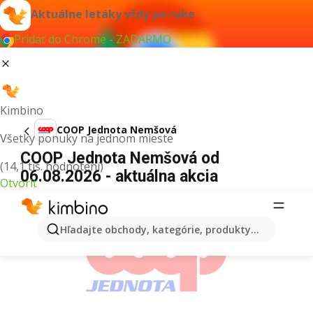
Aktuálne letáky vždy po ruke
Pridať do Chrome - ZADARMO
Kimbino
COOP Jednota Nemšová
Všetky ponuky na jednom mieste
COOP Jednota Nemšová od
(14,1 tis. hodnotení)
06.08.2026 - aktuálna akcia
Otvoriť
REKLAMA
Hľadajte obchody, kategórie, produkty...