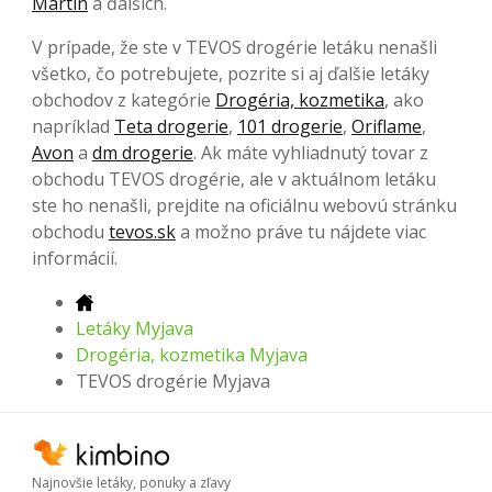
Martin
a ďalších.
V prípade, že ste v TEVOS drogérie letáku nenašli
všetko, čo potrebujete, pozrite si aj ďalšie letáky
obchodov z kategórie
Drogéria, kozmetika
, ako
napríklad
Teta drogerie
,
101 drogerie
,
Oriflame
,
Avon
a
dm drogerie
. Ak máte vyhliadnutý tovar z
obchodu TEVOS drogérie, ale v aktuálnom letáku
ste ho nenašli, prejdite na oficiálnu webovú stránku
obchodu
tevos.sk
a možno práve tu nájdete viac
informácií.
Letáky Myjava
Drogéria, kozmetika Myjava
TEVOS drogérie Myjava
Najnovšie letáky, ponuky a zľavy