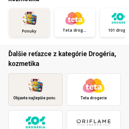
Teta drogerie
101
Ponuky
Ďalšie reťazce z kategórie Drogéria,
kozmetika
Objavte najlepšie ponuky
Teta drogerie