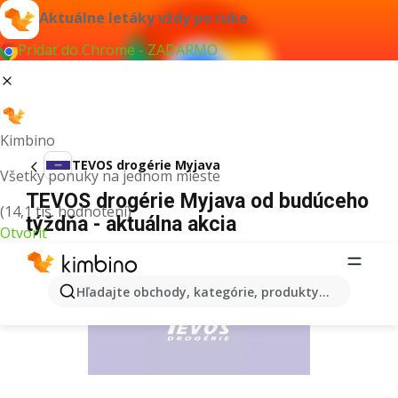
Aktuálne letáky vždy po ruke
Pridať do Chrome - ZADARMO
Kimbino
TEVOS drogérie Myjava
Všetky ponuky na jednom mieste
TEVOS drogérie Myjava od budúceho
(14,1 tis. hodnotení)
týždňa - aktuálna akcia
Otvoriť
REKLAMA
Hľadajte obchody, kategórie, produkty...