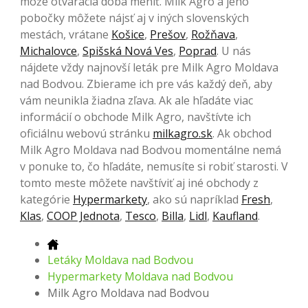
môže otváracia doba meniť. Milk Agro a jeho
pobočky môžete nájsť aj v iných slovenských
mestách, vrátane
Košice
,
Prešov
,
Rožňava
,
Michalovce
,
Spišská Nová Ves
,
Poprad
. U nás
nájdete vždy najnovší leták pre Milk Agro Moldava
nad Bodvou. Zbierame ich pre vás každý deň, aby
vám neunikla žiadna zľava. Ak ale hľadáte viac
informácií o obchode Milk Agro, navštívte ich
oficiálnu webovú stránku
milkagro.sk
. Ak obchod
Milk Agro Moldava nad Bodvou momentálne nemá
v ponuke to, čo hľadáte, nemusíte si robiť starosti. V
tomto meste môžete navštíviť aj iné obchody z
kategórie
Hypermarkety
, ako sú napríklad
Fresh
,
Klas
,
COOP Jednota
,
Tesco
,
Billa
,
Lidl
,
Kaufland
.
Letáky Moldava nad Bodvou
Hypermarkety Moldava nad Bodvou
Milk Agro Moldava nad Bodvou