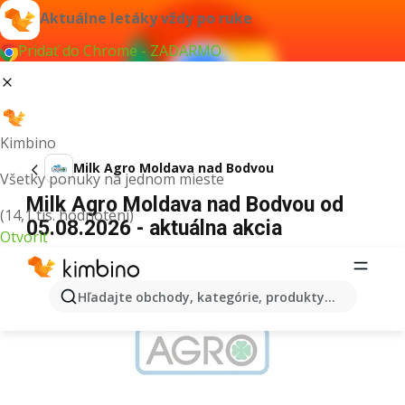
Aktuálne letáky vždy po ruke
Pridať do Chrome - ZADARMO
Kimbino
Milk Agro Moldava nad Bodvou
Všetky ponuky na jednom mieste
Milk Agro Moldava nad Bodvou od
(14,1 tis. hodnotení)
05.08.2026 - aktuálna akcia
Otvoriť
REKLAMA
Hľadajte obchody, kategórie, produkty...