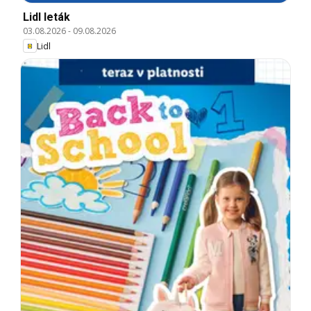
Lidl leták
03.08.2026
-
09.08.2026
Lidl