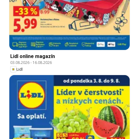
Lidl online magazín
03.08.2026
-
16.08.2026
Lidl