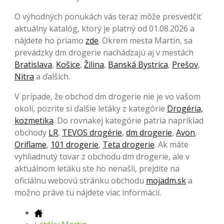
O výhodných ponukách vás teraz môže presvedčiť
aktuálny katalóg, ktorý je platný od 01.08.2026 a
nájdete ho priamo
zde
. Okrem mesta Martin, sa
prevádzky dm drogerie nachádzajú aj v mestách
Bratislava
,
Košice
,
Žilina
,
Banská Bystrica
,
Prešov
,
Nitra
a ďalších.
V prípade, že obchod dm drogerie nie je vo vašom
okolí, pozrite si ďalšie letáky z kategórie
Drogéria,
kozmetika
. Do rovnakej kategórie patria napríklad
obchody
LR
,
TEVOS drogérie
,
dm drogerie
,
Avon
,
Oriflame
,
101 drogerie
,
Teta drogerie
. Ak máte
vyhliadnutý tovar z obchodu dm drogerie, ale v
aktuálnom letáku ste ho nenašli, prejdite na
oficiálnu webovú stránku obchodu
mojadm.sk
a
možno práve tu nájdete viac informácií.