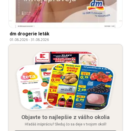
dm drogerie leták
01.08.2026
-
31.08.2026
Objavte to najlepšie z vášho okolia
Hľadáš inšpiráciu? Sleduj čo sa deje v tvojom okolí!