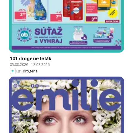
101 drogerie leták
05.08.2026
-
18.08.2026
101 drogerie