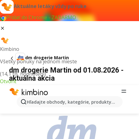
Aktuálne letáky vždy po ruke
Pridať do Chrome - ZADARMO
Kimbino
dm drogerie Martin
Všetky ponuky na jednom mieste
dm drogerie Martin od 01.08.2026 -
(14,1 tis. hodnotení)
aktuálna akcia
Otvoriť
REKLAMA
Hľadajte obchody, kategórie, produkty...