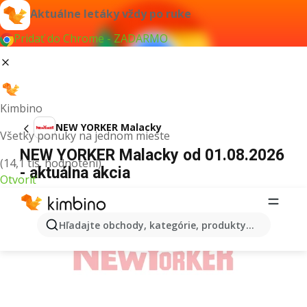
Aktuálne letáky vždy po ruke
Pridať do Chrome - ZADARMO
Kimbino
NEW YORKER Malacky
Všetky ponuky na jednom mieste
NEW YORKER Malacky od 01.08.2026
(14,1 tis. hodnotení)
- aktuálna akcia
Otvoriť
REKLAMA
Hľadajte obchody, kategórie, produkty...