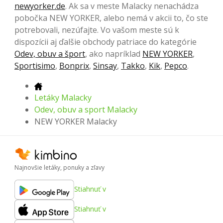
newyorker.de
. Ak sa v meste Malacky nenachádza
pobočka NEW YORKER, alebo nemá v akcii to, čo ste
potrebovali, nezúfajte. Vo vašom meste sú k
dispozícii aj ďalšie obchody patriace do kategórie
Odev, obuv a šport
, ako napríklad
NEW YORKER
,
Sportisimo
,
Bonprix
,
Sinsay
,
Takko
,
Kik
,
Pepco
.
Letáky Malacky
Odev, obuv a sport Malacky
NEW YORKER Malacky
Najnovšie letáky, ponuky a zľavy
Stiahnuť v
Stiahnuť v