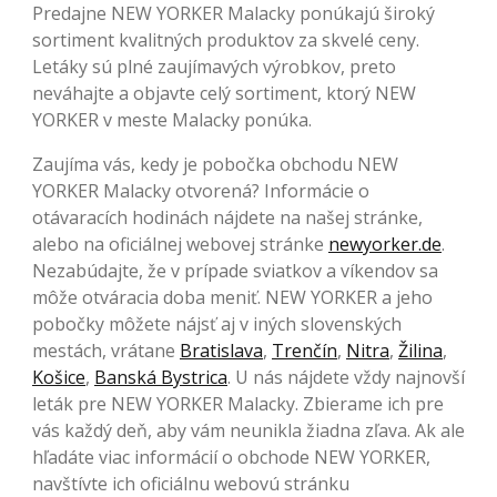
Predajne NEW YORKER Malacky ponúkajú široký
sortiment kvalitných produktov za skvelé ceny.
Letáky sú plné zaujímavých výrobkov, preto
neváhajte a objavte celý sortiment, ktorý NEW
YORKER v meste Malacky ponúka.
Zaujíma vás, kedy je pobočka obchodu NEW
YORKER Malacky otvorená? Informácie o
otávaracích hodinách nájdete na našej stránke,
alebo na oficiálnej webovej stránke
newyorker.de
.
Nezabúdajte, že v prípade sviatkov a víkendov sa
môže otváracia doba meniť. NEW YORKER a jeho
pobočky môžete nájsť aj v iných slovenských
mestách, vrátane
Bratislava
,
Trenčín
,
Nitra
,
Žilina
,
Košice
,
Banská Bystrica
. U nás nájdete vždy najnovší
leták pre NEW YORKER Malacky. Zbierame ich pre
vás každý deň, aby vám neunikla žiadna zľava. Ak ale
hľadáte viac informácií o obchode NEW YORKER,
navštívte ich oficiálnu webovú stránku