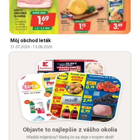
Môj obchod leták
31.07.2026
-
13.08.2026
Objavte to najlepšie z vášho okolia
Hľadáš inšpiráciu? Sleduj čo sa deje v tvojom okolí!