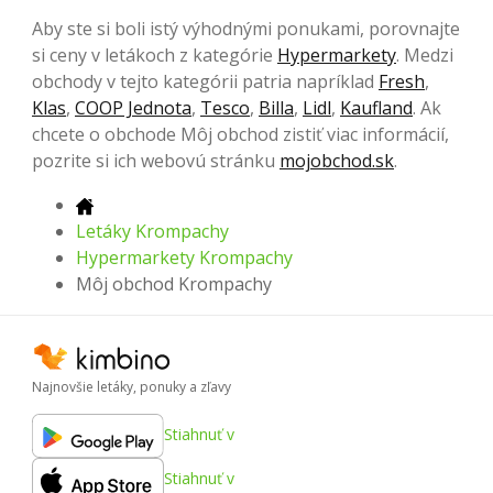
Aby ste si boli istý výhodnými ponukami, porovnajte
si ceny v letákoch z kategórie
Hypermarkety
. Medzi
obchody v tejto kategórii patria napríklad
Fresh
,
Klas
,
COOP Jednota
,
Tesco
,
Billa
,
Lidl
,
Kaufland
. Ak
chcete o obchode Môj obchod zistiť viac informácií,
pozrite si ich webovú stránku
mojobchod.sk
.
Letáky Krompachy
Hypermarkety Krompachy
Môj obchod Krompachy
Najnovšie letáky, ponuky a zľavy
Stiahnuť v
Stiahnuť v