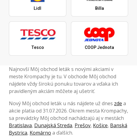
Lidl
Billa
Tesco
COOP Jednota
Najnovší Môj obchod leták s novými akciami v
meste Krompachy je tu. V obchode Môj obchod
nájdete vždy širokú ponuku tovarov a vďaka ich
pravidleným akciám môžete aj ušetriť.
Nový Môj obchod leták u nás nájdete už dnes
zde
a
akcie platia od 31.07.2026. Okrem mesta Krompachy,
sa prevádzky Môj obchod nachádzajú aj v mestách
Bratislava
,
Dunajská Streda
,
Prešov
,
Košice
,
Banská
Bystrica
,
Komárno
a ďalších.