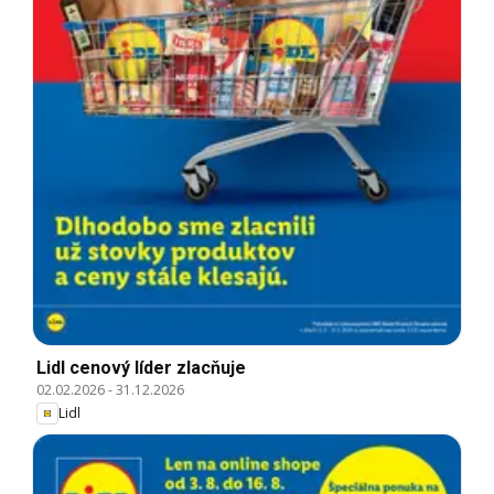
Lidl cenový líder zlacňuje
02.02.2026
-
31.12.2026
Lidl