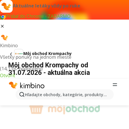
Aktuálne letáky vždy po ruke
Pridať do Chrome - ZADARMO
Kimbino
Môj obchod Krompachy
Všetky ponuky na jednom mieste
Môj obchod Krompachy od
(14,1 tis. hodnotení)
31.07.2026 - aktuálna akcia
Otvoriť
REKLAMA
Hľadajte obchody, kategórie, produkty...