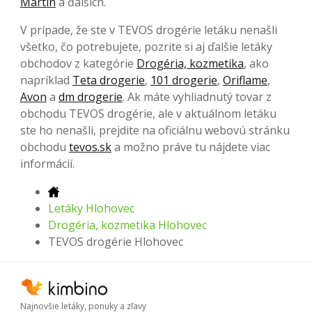
Martin
a ďalších.
V prípade, že ste v TEVOS drogérie letáku nenašli
všetko, čo potrebujete, pozrite si aj ďalšie letáky
obchodov z kategórie
Drogéria, kozmetika
, ako
napríklad
Teta drogerie
,
101 drogerie
,
Oriflame
,
Avon
a
dm drogerie
. Ak máte vyhliadnutý tovar z
obchodu TEVOS drogérie, ale v aktuálnom letáku
ste ho nenašli, prejdite na oficiálnu webovú stránku
obchodu
tevos.sk
a možno práve tu nájdete viac
informácií.
Letáky Hlohovec
Drogéria, kozmetika Hlohovec
TEVOS drogérie Hlohovec
Najnovšie letáky, ponuky a zľavy