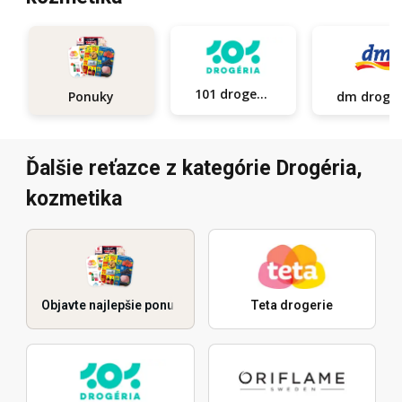
101 drogerie
Ponuky
dm d
Ďalšie reťazce z kategórie Drogéria,
kozmetika
Objavte najlepšie ponuky
Teta drogerie