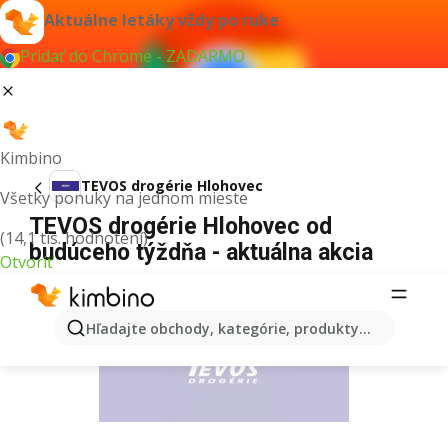
Aktuálne letáky vždy po ruke
Pridať do Chrome - ZADARMO
Kimbino
TEVOS drogérie Hlohovec
Všetky ponuky na jednom mieste
TEVOS drogérie Hlohovec od
(14,1 tis. hodnotení)
budúceho týždňa - aktuálna akcia
Otvoriť
REKLAMA
Hľadajte obchody, kategórie, produkty...