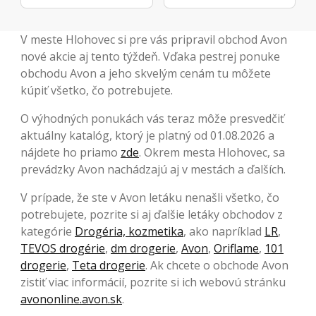
V meste Hlohovec si pre vás pripravil obchod Avon
nové akcie aj tento týždeň. Vďaka pestrej ponuke
obchodu Avon a jeho skvelým cenám tu môžete
kúpiť všetko, čo potrebujete.
O výhodných ponukách vás teraz môže presvedčiť
aktuálny katalóg, ktorý je platný od 01.08.2026 a
nájdete ho priamo
zde
. Okrem mesta Hlohovec, sa
prevádzky Avon nachádzajú aj v mestách a ďalších.
V prípade, že ste v Avon letáku nenašli všetko, čo
potrebujete, pozrite si aj ďalšie letáky obchodov z
kategórie
Drogéria, kozmetika
, ako napríklad
LR
,
TEVOS drogérie
,
dm drogerie
,
Avon
,
Oriflame
,
101
drogerie
,
Teta drogerie
. Ak chcete o obchode Avon
zistiť viac informácií, pozrite si ich webovú stránku
avononline.avon.sk
.