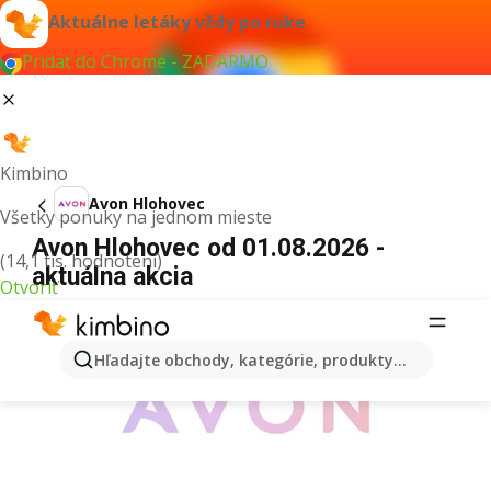
Aktuálne letáky vždy po ruke
Pridať do Chrome - ZADARMO
Kimbino
Avon Hlohovec
Všetky ponuky na jednom mieste
Avon Hlohovec od 01.08.2026 -
(14,1 tis. hodnotení)
aktuálna akcia
Otvoriť
REKLAMA
Hľadajte obchody, kategórie, produkty...