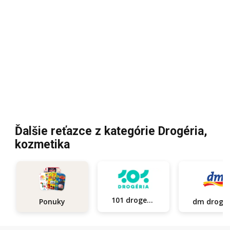
Ďalšie reťazce z kategórie Drogéria,
kozmetika
101 drogerie
Ponuky
dm d