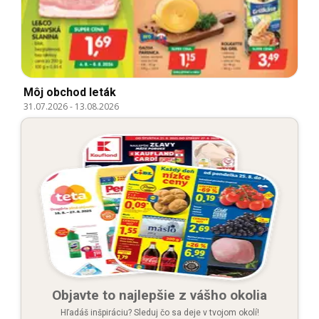
Môj obchod leták
31.07.2026
-
13.08.2026
Objavte to najlepšie z vášho okolia
Hľadáš inšpiráciu? Sleduj čo sa deje v tvojom okolí!