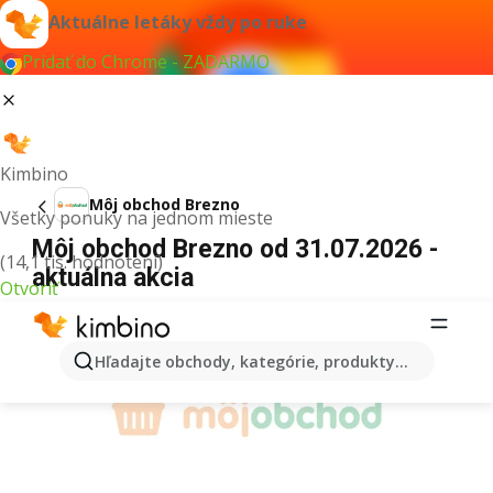
Aktuálne letáky vždy po ruke
Pridať do Chrome - ZADARMO
Kimbino
Môj obchod Brezno
Všetky ponuky na jednom mieste
Môj obchod Brezno od 31.07.2026 -
(14,1 tis. hodnotení)
aktuálna akcia
Otvoriť
REKLAMA
Hľadajte obchody, kategórie, produkty...