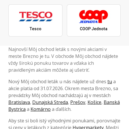
Tesco
COOP Jednota
Najnovší Môj obchod leták s novými akciami v
meste Brezno je tu. V obchode Môj obchod nájdete
vždy širokú ponuku tovarov a vďaka ich
pravidleným akciám môžete aj ušetriť.
Nový Môj obchod leták u nás nájdete už dnes
tu
a
akcie platia od 31.07.2026. Okrem mesta Brezno, sa
prevádzky Môj obchod nachádzajú aj v mestách
Bratislava
,
Dunajská Streda
,
Prešov
,
Košice
,
Banská
Bystrica
a
Komárno
a ďalších.
Aby ste si boli istý výhodnými ponukami, porovnajte
si ceny v letákoch z kategórie
Hypermarkety
. Medzi