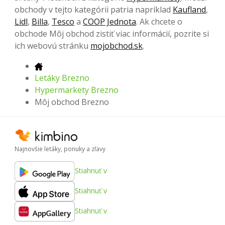
obchody v tejto kategórii patria napríklad
Kaufland
,
Lidl
,
Billa
,
Tesco
a
COOP Jednota
. Ak chcete o
obchode Môj obchod zistiť viac informácií, pozrite si
ich webovú stránku
mojobchod.sk
.
Letáky Brezno
Hypermarkety Brezno
Môj obchod Brezno
Najnovšie letáky, ponuky a zľavy
Stiahnuť v
Stiahnuť v
Stiahnuť v