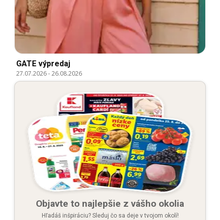
GATE výpredaj
27.07.2026
-
26.08.2026
Objavte to najlepšie z vášho okolia
Hľadáš inšpiráciu? Sleduj čo sa deje v tvojom okolí!