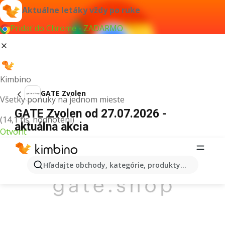
Aktuálne letáky vždy po ruke
Pridať do Chrome - ZADARMO
Kimbino
GATE Zvolen
Všetky ponuky na jednom mieste
GATE Zvolen od 27.07.2026 -
(14,1 tis. hodnotení)
aktuálna akcia
Otvoriť
REKLAMA
Hľadajte obchody, kategórie, produkty...