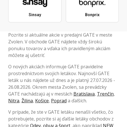
Sinsay
Bonprix
Pozrite si aktuálne akcie v predajni GATE v meste
Zvolen. V obchode GATE nájdete vždy širokú
ponuku tovarov a vďaka ich pravidleným akciám
môžete aj ušetriť.
O nových akciách informuje GATE pravidelne
prostredníctvom svojich letákov. Najnovší GATE
leták u nás nájdete už dnes a je platný 27.07.2026 -
26.08.2026. Okrem mesta Zvolen, sa prevádzky
GATE nachádzajú aj v mestách
Bratislava
,
Trenčín
,
Nitra
,
Žilina
,
Košice
,
Poprad
a ďalších.
V prípade, že ste v GATE letáku nenašli všetko, čo
potrebujete, pozrite si aj ďalšie letáky obchodov z
kategórie
Odev, obuv a šport
, ako napríklad
NEW