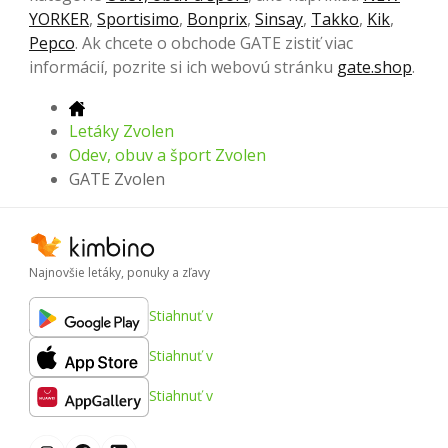
YORKER
,
Sportisimo
,
Bonprix
,
Sinsay
,
Takko
,
Kik
,
Pepco
. Ak chcete o obchode GATE zistiť viac
informácií, pozrite si ich webovú stránku
gate.shop
.
Letáky Zvolen
Odev, obuv a šport Zvolen
GATE Zvolen
Najnovšie letáky, ponuky a zľavy
Stiahnuť v
Stiahnuť v
Stiahnuť v