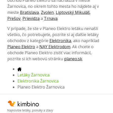
obchod Planeo Elektro sa nachádza v meste
Žarnovica, no okrem tohto mesta ho nájdete aj v
meste
Bratislava
,
Zvolen
,
Liptovský Mikuláš
,
Prešov
,
Prievidza
a
Trnava
.
V prípade, že ste v Planeo Elektro letáku nenašli
všetko, čo potrebujete, pozrite si aj ďalšie letáky
obchodov z kategórie
Elektronika
, ako napríklad
Planeo Elektro
a
NAY Elektrodom
. Ak chcete o
obchode Planeo Elektro zistiť viac informácií,
pozrite si ich webovú stránku
planeo.sk
.
Letáky Žarnovica
Elektronika Žarnovica
Planeo Elektro Žarnovica
Najnovšie letáky, ponuky a zľavy