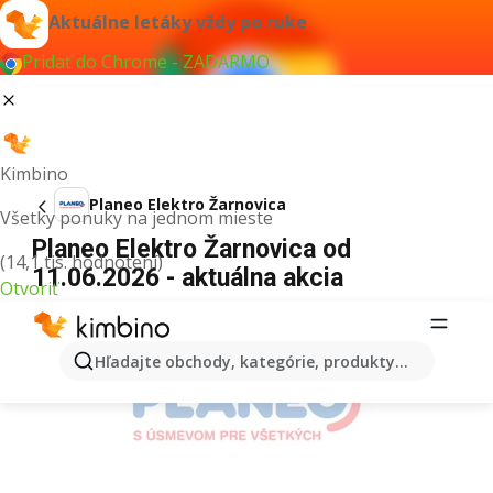
Aktuálne letáky vždy po ruke
Pridať do Chrome - ZADARMO
Kimbino
Planeo Elektro Žarnovica
Všetky ponuky na jednom mieste
Planeo Elektro Žarnovica od
(14,1 tis. hodnotení)
11.06.2026 - aktuálna akcia
Otvoriť
REKLAMA
Hľadajte obchody, kategórie, produkty...