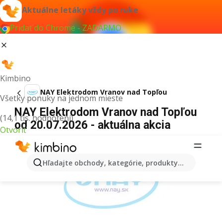
Aktuálne letáky vždy po ruke
Pridať do Chrome - ZADARMO
Kimbino
NAY Elektrodom Vranov nad Topľou
Všetky ponuky na jednom mieste
NAY Elektrodom Vranov nad Topľou
(14,1 tis. hodnotení)
od 20.07.2026 - aktuálna akcia
Otvoriť
REKLAMA
Hľadajte obchody, kategórie, produkty...