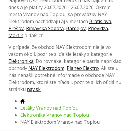
Najnovší NAY Elektrodom leták u nás nájdete už
dnes a je platný 20.07.2026 - 26.07.2026. Okrem
mesta Vranov nad Topľou, sa prevádzky NAY
Elektrodom nachádzajú aj v mestách
Bratislava
,
Prešov
,
Rimavská Sobota
,
Bardejov
,
Prievidza
,
Martin
a ďalších.
V prípade, že obchod NAY Elektrodom nie je vo
vašom okolí, pozrite si ďalšie letáky z kategórie
Elektronika
. Do rovnakej kategórie patria napríklad
obchody
NAY Elektrodom
,
Planeo Elektro
. Ak ste u
nás nenašli potrebné informácie o obchode NAY
Elektrodom, ktoré ste hľadali, pozrite si ich oficiálnu
stránku
nay.sk
.
Letáky Vranov nad Topľou
Elektronika Vranov nad Topľou
NAY Elektrodom Vranov nad Topľou