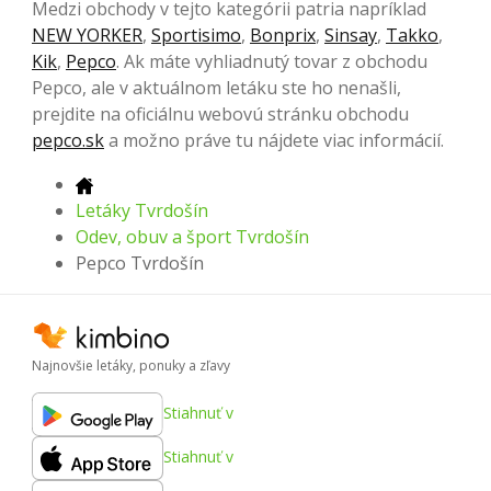
Medzi obchody v tejto kategórii patria napríklad
NEW YORKER
,
Sportisimo
,
Bonprix
,
Sinsay
,
Takko
,
Kik
,
Pepco
. Ak máte vyhliadnutý tovar z obchodu
Pepco, ale v aktuálnom letáku ste ho nenašli,
prejdite na oficiálnu webovú stránku obchodu
pepco.sk
a možno práve tu nájdete viac informácií.
Letáky Tvrdošín
Odev, obuv a šport Tvrdošín
Pepco Tvrdošín
Najnovšie letáky, ponuky a zľavy
Stiahnuť v
Stiahnuť v