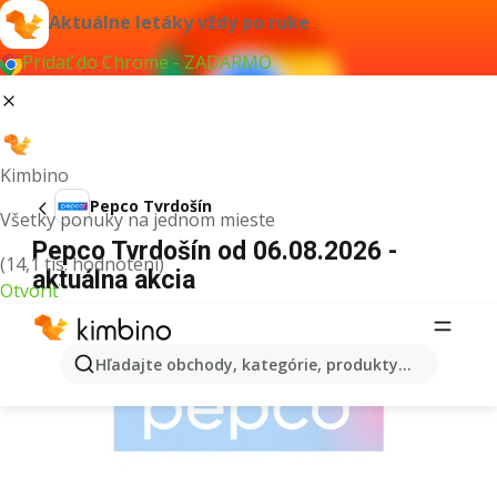
Aktuálne letáky vždy po ruke
Pridať do Chrome - ZADARMO
Kimbino
Pepco Tvrdošín
Všetky ponuky na jednom mieste
Pepco Tvrdošín od 06.08.2026 -
(14,1 tis. hodnotení)
aktuálna akcia
Otvoriť
REKLAMA
Hľadajte obchody, kategórie, produkty...