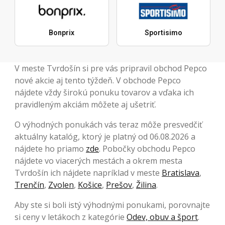
Bonprix
Sportisimo
V meste Tvrdošín si pre vás pripravil obchod Pepco
nové akcie aj tento týždeň. V obchode Pepco
nájdete vždy širokú ponuku tovarov a vďaka ich
pravidleným akciám môžete aj ušetriť.
O výhodných ponukách vás teraz môže presvedčiť
aktuálny katalóg, ktorý je platný od 06.08.2026 a
nájdete ho priamo
zde
. Pobočky obchodu Pepco
nájdete vo viacerých mestách a okrem mesta
Tvrdošín ich nájdete napríklad v meste
Bratislava
,
Trenčín
,
Zvolen
,
Košice
,
Prešov
,
Žilina
.
Aby ste si boli istý výhodnými ponukami, porovnajte
si ceny v letákoch z kategórie
Odev, obuv a šport
.