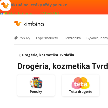
Aktuálne letáky vždy po ruke
Pridať do Chrome - ZADARMO
Ponuky
Hypermarkety
Elektronika
Bývanie, náby
Drogéria, kozmetika Tvrdošín
Drogéria, kozmetika Tvrd
Ponuky
Teta drogerie