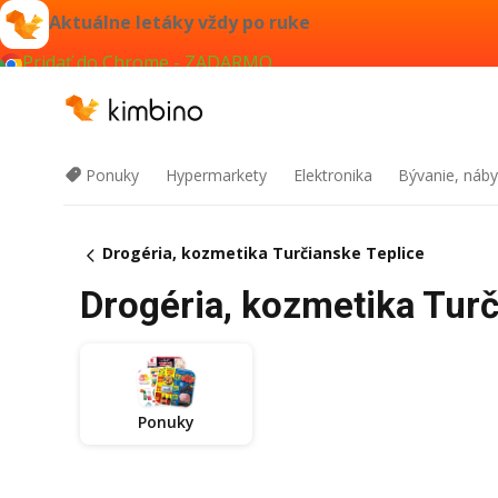
Aktuálne letáky vždy po ruke
Pridať do Chrome - ZADARMO
Ponuky
Hypermarkety
Elektronika
Bývanie, náby
Drogéria, kozmetika Turčianske Teplice
Drogéria, kozmetika Turč
Ponuky