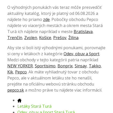
O výhodných ponukách vás teraz môže presvedčiť
aktuálny katalóg, ktorý je platný od 06.08.2026 a
nájdete ho priamo
zde
. Pobočky obchodu Pepco
nájdete vo viacerých mestách a okrem mesta Stará
Turá ich nájdete napríklad v meste
Bratislava
,
Trenčín
,
Zvolen
,
Košice
,
Prešov
,
Žilina
.
Aby ste si boli istý výhodnými ponukami, porovnajte
si ceny v letákoch z kategórie
Odev, obuv a šport
.
Medzi obchody v tejto kategórii patria napríklad
NEW YORKER
,
Sportisimo
,
Bonprix
,
Sinsay
,
Takko
,
Kik
,
Pepco
. Ak máte vyhliadnutý tovar z obchodu
Pepco, ale v aktuálnom letáku ste ho nenašli,
prejdite na oficiálnu webovú stránku obchodu
pepco.sk
a možno práve tu nájdete viac informácií.
Letáky Stará Turá
Odev, obuv a šport Stará Turá