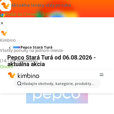
Aktuálne letáky vždy po ruke
Pridať do Chrome - ZADARMO
Kimbino
Pepco Stará Turá
Všetky ponuky na jednom mieste
Pepco Stará Turá od 06.08.2026 -
(14,1 tis. hodnotení)
aktuálna akcia
Otvoriť
REKLAMA
Hľadajte obchody, kategórie, produkty...