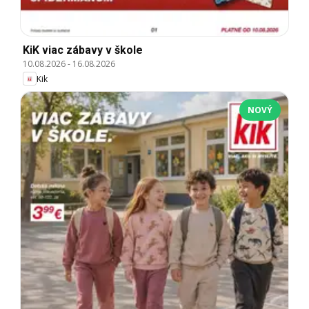
KiK viac zábavy v škole
10.08.2026
-
16.08.2026
Kik
NOVÝ