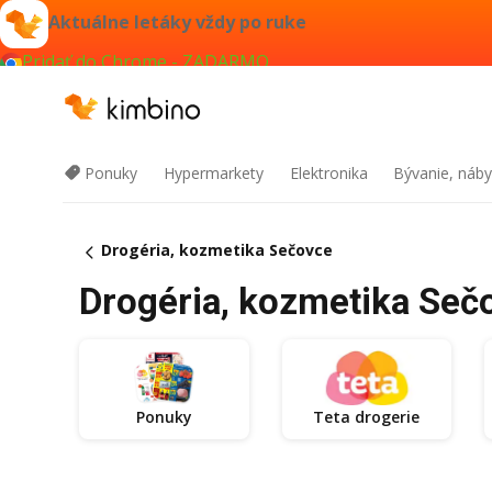
Aktuálne letáky vždy po ruke
Pridať do Chrome - ZADARMO
Ponuky
Hypermarkety
Elektronika
Bývanie, náby
Drogéria, kozmetika Sečovce
Drogéria, kozmetika Sečo
Ponuky
Teta drogerie