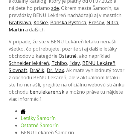
aktuálny katalóg, ktorý je platný od 01.07.2026 a
nájdete ho priamo
zde
. Okrem mesta Šamorín, sa
prevádzky BENU Lekáreň nachádzajú aj v mestách
Bratislava
,
Košice
,
Banská Bystrica
,
Prešov
,
Nitra
,
Martin
a ďalších.
V prípade, že ste v BENU Lekáreň letáku nenašli
všetko, čo potrebujete, pozrite si aj ďalšie letáky
obchodov z kategórie
Ostatné
, ako napríklad
Schneider lekáreň
,
Tchibo
,
1day
,
BENU Lekáreň
,
Slovnaft
,
Dráčik
,
Dr. Max
. Ak máte vyhliadnutý tovar
z obchodu BENU Lekáreň, ale v aktuálnom letáku
ste ho nenašli, prejdite na oficiálnu webovú stránku
obchodu
benulekaren.sk
a možno práve tu nájdete
viac informácií.
Letáky Šamorín
Ostatné Šamorín
BENU Lekáreň Šamorín