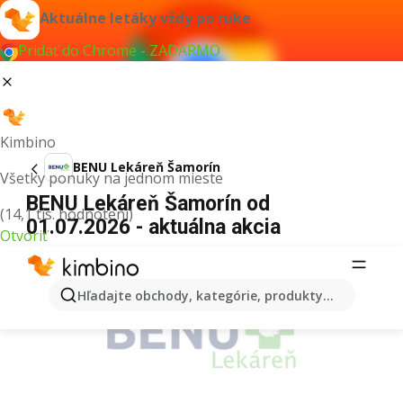
Aktuálne letáky vždy po ruke
Pridať do Chrome - ZADARMO
Kimbino
BENU Lekáreň Šamorín
Všetky ponuky na jednom mieste
BENU Lekáreň Šamorín od
(14,1 tis. hodnotení)
01.07.2026 - aktuálna akcia
Otvoriť
REKLAMA
Hľadajte obchody, kategórie, produkty...