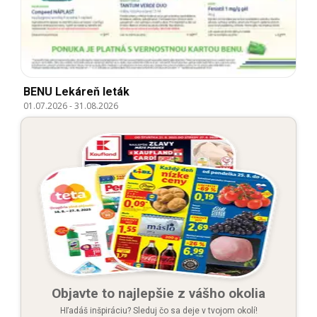
BENU Lekáreň leták
01.07.2026
-
31.08.2026
Objavte to najlepšie z vášho okolia
Hľadáš inšpiráciu? Sleduj čo sa deje v tvojom okolí!