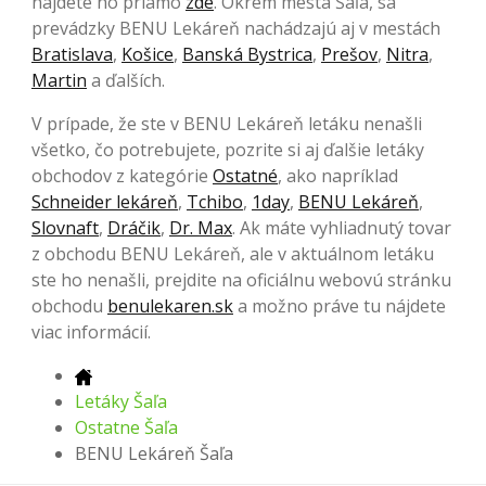
nájdete ho priamo
zde
. Okrem mesta Šaľa, sa
prevádzky BENU Lekáreň nachádzajú aj v mestách
Bratislava
,
Košice
,
Banská Bystrica
,
Prešov
,
Nitra
,
Martin
a ďalších.
V prípade, že ste v BENU Lekáreň letáku nenašli
všetko, čo potrebujete, pozrite si aj ďalšie letáky
obchodov z kategórie
Ostatné
, ako napríklad
Schneider lekáreň
,
Tchibo
,
1day
,
BENU Lekáreň
,
Slovnaft
,
Dráčik
,
Dr. Max
. Ak máte vyhliadnutý tovar
z obchodu BENU Lekáreň, ale v aktuálnom letáku
ste ho nenašli, prejdite na oficiálnu webovú stránku
obchodu
benulekaren.sk
a možno práve tu nájdete
viac informácií.
Letáky Šaľa
Ostatne Šaľa
BENU Lekáreň Šaľa