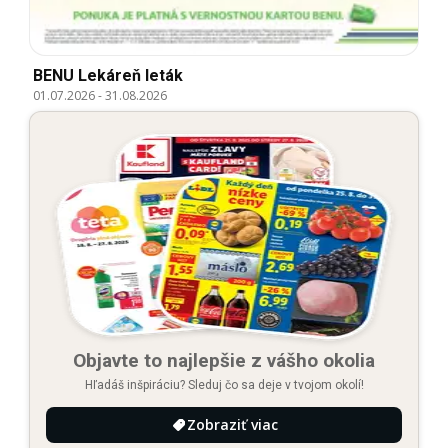
BENU Lekáreň leták
01.07.2026
-
31.08.2026
Objavte to najlepšie z vášho okolia
Hľadáš inšpiráciu? Sleduj čo sa deje v tvojom okolí!
Zobraziť viac