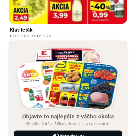
Klas leták
03.08.2026
-
09.08.2026
Objavte to najlepšie z vášho okolia
Hľadáš inšpiráciu? Sleduj čo sa deje v tvojom okolí!
Zobraziť viac