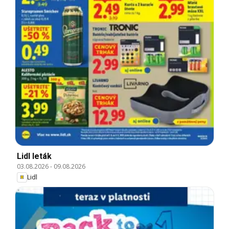
Lidl leták
03.08.2026
-
09.08.2026
Lidl