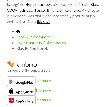
kategórie
Hypermarkety
, ako napríklad
Fresh
,
Klas
,
COOP Jednota
,
Tesco
,
Billa
,
Lidl
,
Kaufland
. Ak chcete
o obchode Klas zistiť viac informácií, pozrite si ich
webovú stránku
iklas.sk
.
Letáky Ružomberok
Hypermarkety Ružomberok
Klas Ružomberok
Najnovšie letáky, ponuky a zľavy
Stiahnuť v
Stiahnuť v
Stiahnuť v