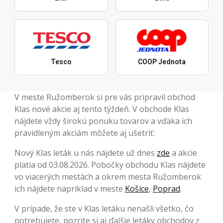
Tesco
COOP Jednota
V meste Ružomberok si pre vás pripravil obchod
Klas nové akcie aj tento týždeň. V obchode Klas
nájdete vždy širokú ponuku tovarov a vďaka ich
pravidleným akciám môžete aj ušetriť.
Nový Klas leták u nás nájdete už dnes
zde
a akcie
platia od 03.08.2026. Pobočky obchodu Klas nájdete
vo viacerých mestách a okrem mesta Ružomberok
ich nájdete napríklad v meste
Košice
,
Poprad
.
V prípade, že ste v Klas letáku nenašli všetko, čo
potrebujete, pozrite si aj ďalšie letáky obchodov z