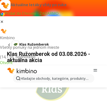
Aktuálne letáky vždy po ruke
Pridať do Chrome - ZADARMO
Kimbino
Klas Ružomberok
Všetky ponuky na jednom mieste
Klas Ružomberok od 03.08.2026 -
(14,1 tis. hodnotení)
aktuálna akcia
Otvoriť
REKLAMA
Hľadajte obchody, kategórie, produkty...