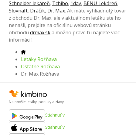
Schneider lekáreň
,
Tchibo
,
1day
,
BENU Lekáreň
,
Slovnaft
,
Dráčik
,
Dr. Max
. Ak máte vyhliadnutý tovar
z obchodu Dr. Max, ale v aktuálnom letáku ste ho
nenašli, prejdite na oficiálnu webovú stránku
obchodu
drmax.sk
a možno práve tu nájdete viac
informácií.
Letáky Rožňava
Ostatné Rožňava
Dr. Max Rožňava
Najnovšie letáky, ponuky a zľavy
Stiahnuť v
Stiahnuť v