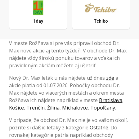
1day
Tchibo
V meste Rožňava si pre vás pripravil obchod Dr.
Max nové akcie aj tento týždeň. V obchode Dr. Max
nájdete vždy širokú ponuku tovarov a vďaka ich
pravidleným akciám môžete aj ušetriť.
Nový Dr. Max leták u nás nájdete už dnes
zde
a
akcie platia od 01.07.2026. Pobočky obchodu Dr.
Max nájdete vo viacerých mestách a okrem mesta
Rožňava ich nájdete napríklad v meste
Bratislava
,
Košice
,
Trenčín
,
Žilina
,
Michalovce
,
Topoľčany
.
V prípade, že obchod Dr. Max nie je vo vašom okolí,
pozrite si ďalšie letáky z kategórie
Ostatné
. Do
rovnakej kategórie patria napríklad obchody