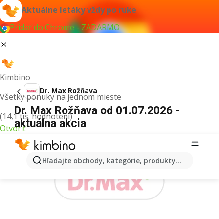
Aktuálne letáky vždy po ruke
Pridať do Chrome - ZADARMO
Kimbino
Dr. Max Rožňava
Všetky ponuky na jednom mieste
Dr. Max Rožňava od 01.07.2026 -
(14,1 tis. hodnotení)
aktuálna akcia
Otvoriť
REKLAMA
Hľadajte obchody, kategórie, produkty...