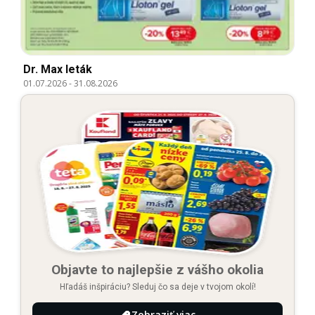
Dr. Max leták
01.07.2026
-
31.08.2026
Objavte to najlepšie z vášho okolia
Hľadáš inšpiráciu? Sleduj čo sa deje v tvojom okolí!
Zobraziť viac