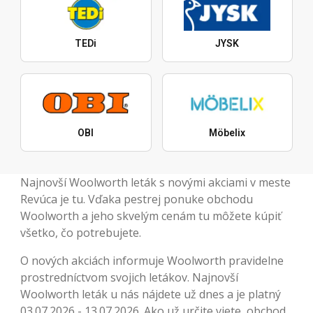
TEDi
JYSK
OBI
Möbelix
Najnovší Woolworth leták s novými akciami v meste
Revúca je tu. Vďaka pestrej ponuke obchodu
Woolworth a jeho skvelým cenám tu môžete kúpiť
všetko, čo potrebujete.
O nových akciách informuje Woolworth pravidelne
prostredníctvom svojich letákov. Najnovší
Woolworth leták u nás nájdete už dnes a je platný
03.07.2026 - 13.07.2026. Ako už určite viete, obchod