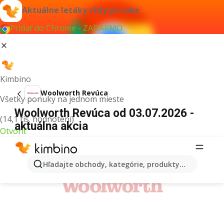
Aktuálne letáky vždy po ruke
Pridať do Chrome - ZADARMO
Kimbino
Woolworth Revúca
Všetky ponuky na jednom mieste
Woolworth Revúca od 03.07.2026 -
(14,1 tis. hodnotení)
aktuálna akcia
Otvoriť
REKLAMA
Hľadajte obchody, kategórie, produkty...