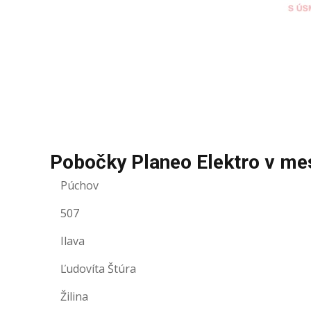
Pobočky Planeo Elektro v me
Púchov
507
Ilava
Ľudovíta Štúra
Žilina