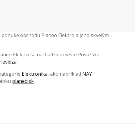
rej ponuke obchodu Planeo Elektro a jeho skvelým
 Planeo Elektro sa nachádza v meste Považská
rievidza
.
 kategórie
Elektronika
, ako napríklad
NAY
tránku
planeo.sk
.