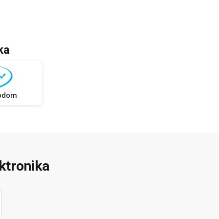
ka
rodom
ektronika