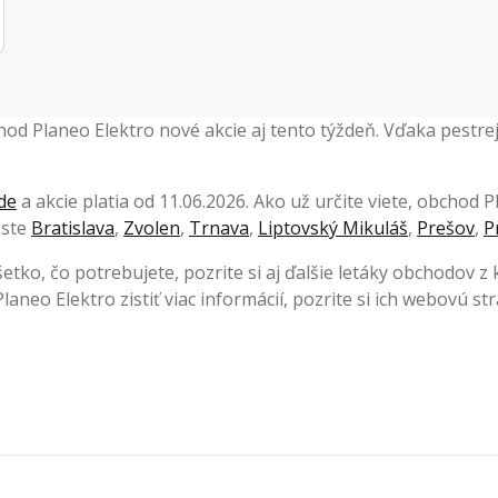
chod Planeo Elektro nové akcie aj tento týždeň. Vďaka pest
de
a akcie platia od 11.06.2026. Ako už určite viete, obchod
este
Bratislava
,
Zvolen
,
Trnava
,
Liptovský Mikuláš
,
Prešov
,
P
šetko, čo potrebujete, pozrite si aj ďalšie letáky obchodov z
laneo Elektro zistiť viac informácií, pozrite si ich webovú s