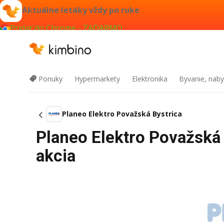
Aktuálne letáky vždy po ruke
Pridať do Chrome - ZADARMO
Ponuky
Hypermarkety
Elektronika
Byvanie, naby
Planeo Elektro Považská Bystrica
Planeo Elektro Považská 
akcia