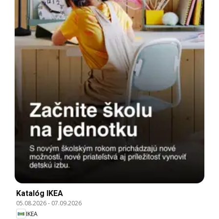
Katalóg IKEA
05.08.2026
-
07.09.2026
IKEA