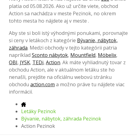
platia od 05.08.2026. Ako už určite viete, obchod
Action sa nachádza v meste Pezinok, no okrem
tohto mesta ho nájdete aj v meste .
Aby ste si boli istý výhodnými ponukami, porovnajte
si ceny v letákoch z kategórie
Bývanie, nábytok,
záhrada
. Medzi obchody v tejto kategórii patria
napríklad
Sconto nábytok
,
Mountfield
,
Möbelix
,
OBI
,
JYSK
,
TEDi
,
Action
. Ak máte vyhliadnutý tovar z
obchodu Action, ale v aktuálnom letáku ste ho
nenašli, prejdite na oficiálnu webovú stránku
obchodu
action.com
a možno práve tu nájdete viac
informácií.
Letáky Pezinok
Bývanie, nábytok, záhrada Pezinok
Action Pezinok