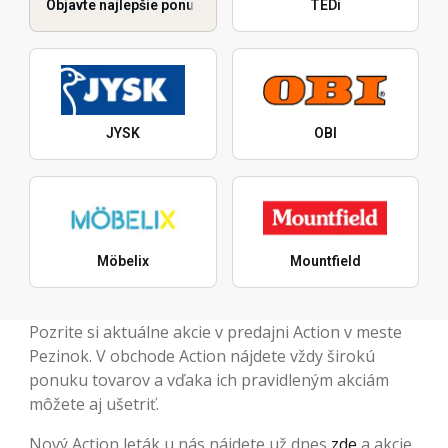
Objavte najlepšie ponuky
TEDi
JYSK
OBI
Möbelix
Mountfield
Pozrite si aktuálne akcie v predajni Action v meste
Pezinok. V obchode Action nájdete vždy širokú
ponuku tovarov a vďaka ich pravidleným akciám
môžete aj ušetriť.
Nový Action leták u nás nájdete už dnes
zde
a akcie