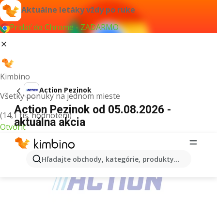
Aktuálne letáky vždy po ruke
Pridať do Chrome - ZADARMO
Kimbino
Action Pezinok
Všetky ponuky na jednom mieste
Action Pezinok od 05.08.2026 -
(14,1 tis. hodnotení)
aktuálna akcia
Otvoriť
REKLAMA
Hľadajte obchody, kategórie, produkty...