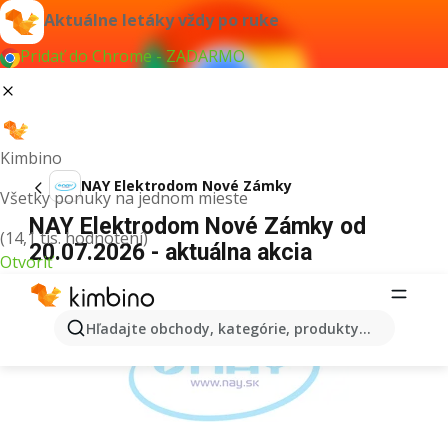
Aktuálne letáky vždy po ruke
Pridať do Chrome - ZADARMO
Kimbino
NAY Elektrodom Nové Zámky
Všetky ponuky na jednom mieste
NAY Elektrodom Nové Zámky od
(14,1 tis. hodnotení)
20.07.2026 - aktuálna akcia
Otvoriť
REKLAMA
Hľadajte obchody, kategórie, produkty...