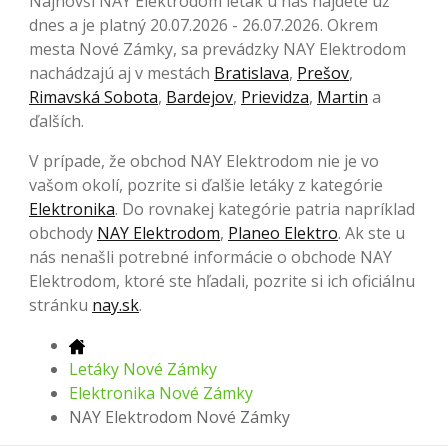
Najnovší NAY Elektrodom leták u nás nájdete už
dnes a je platný 20.07.2026 - 26.07.2026. Okrem
mesta Nové Zámky, sa prevádzky NAY Elektrodom
nachádzajú aj v mestách
Bratislava
,
Prešov
,
Rimavská Sobota
,
Bardejov
,
Prievidza
,
Martin
a
ďalších.
V prípade, že obchod NAY Elektrodom nie je vo
vašom okolí, pozrite si ďalšie letáky z kategórie
Elektronika
. Do rovnakej kategórie patria napríklad
obchody
NAY Elektrodom
,
Planeo Elektro
. Ak ste u
nás nenašli potrebné informácie o obchode NAY
Elektrodom, ktoré ste hľadali, pozrite si ich oficiálnu
stránku
nay.sk
.
Letáky Nové Zámky
Elektronika Nové Zámky
NAY Elektrodom Nové Zámky