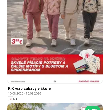
KiK viac zábavy v škole
10.08.2026
-
16.08.2026
Kik
NOVÝ