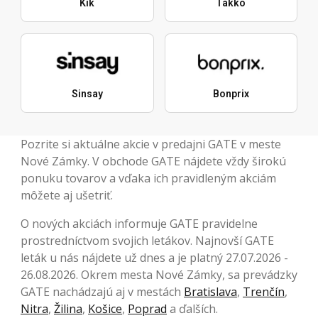
Kik
Takko
Sinsay
Bonprix
Pozrite si aktuálne akcie v predajni GATE v meste
Nové Zámky. V obchode GATE nájdete vždy širokú
ponuku tovarov a vďaka ich pravidleným akciám
môžete aj ušetriť.
O nových akciách informuje GATE pravidelne
prostredníctvom svojich letákov. Najnovší GATE
leták u nás nájdete už dnes a je platný 27.07.2026 -
26.08.2026. Okrem mesta Nové Zámky, sa prevádzky
GATE nachádzajú aj v mestách
Bratislava
,
Trenčín
,
Nitra
,
Žilina
,
Košice
,
Poprad
a ďalších.