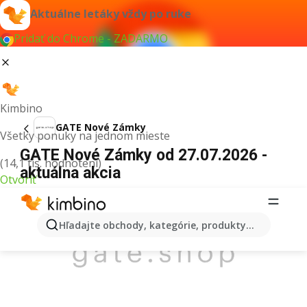
Aktuálne letáky vždy po ruke
Pridať do Chrome - ZADARMO
Kimbino
GATE Nové Zámky
Všetky ponuky na jednom mieste
GATE Nové Zámky od 27.07.2026 -
(14,1 tis. hodnotení)
aktuálna akcia
Otvoriť
REKLAMA
Hľadajte obchody, kategórie, produkty...