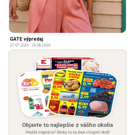
GATE výpredaj
27.07.2026
-
26.08.2026
Objavte to najlepšie z vášho okolia
Hľadáš inšpiráciu? Sleduj čo sa deje v tvojom okolí!