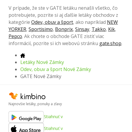
V prípade, že ste v GATE letáku nenašli všetko, čo
potrebujete, pozrite si aj ďalšie letáky obchodov z
kategórie
Odev, obuv a šport
, ako napríklad
NEW
YORKER
,
Sportisimo
,
Bonprix
,
Sinsay
,
Takko
,
Kik
,
Pepco
. Ak chcete o obchode GATE zistiť viac
informácií, pozrite si ich webovú stránku
gate.shop
.
Letáky Nové Zámky
Odev, obuv a šport Nové Zámky
GATE Nové Zámky
Najnovšie letáky, ponuky a zľavy
Stiahnuť v
Stiahnuť v