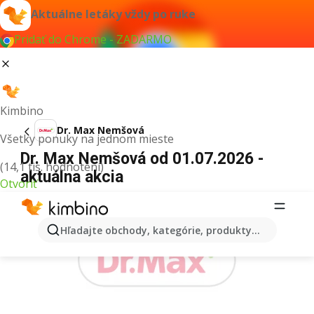
Aktuálne letáky vždy po ruke
Pridať do Chrome - ZADARMO
Kimbino
Dr. Max Nemšová
Všetky ponuky na jednom mieste
Dr. Max Nemšová od 01.07.2026 -
(14,1 tis. hodnotení)
aktuálna akcia
Otvoriť
REKLAMA
Hľadajte obchody, kategórie, produkty...