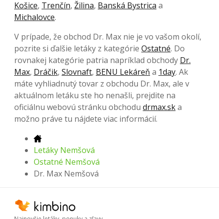
Košice
,
Trenčín
,
Žilina
,
Banská Bystrica
a
Michalovce
.
V prípade, že obchod Dr. Max nie je vo vašom okolí,
pozrite si ďalšie letáky z kategórie
Ostatné
. Do
rovnakej kategórie patria napríklad obchody
Dr.
Max
,
Dráčik
,
Slovnaft
,
BENU Lekáreň
a
1day
. Ak
máte vyhliadnutý tovar z obchodu Dr. Max, ale v
aktuálnom letáku ste ho nenašli, prejdite na
oficiálnu webovú stránku obchodu
drmax.sk
a
možno práve tu nájdete viac informácií.
Letáky Nemšová
Ostatné Nemšová
Dr. Max Nemšová
Najnovšie letáky, ponuky a zľavy