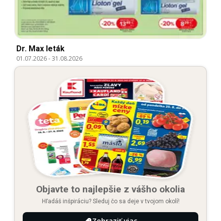
Dr. Max leták
01.07.2026
-
31.08.2026
Objavte to najlepšie z vášho okolia
Hľadáš inšpiráciu? Sleduj čo sa deje v tvojom okolí!
Zobraziť viac