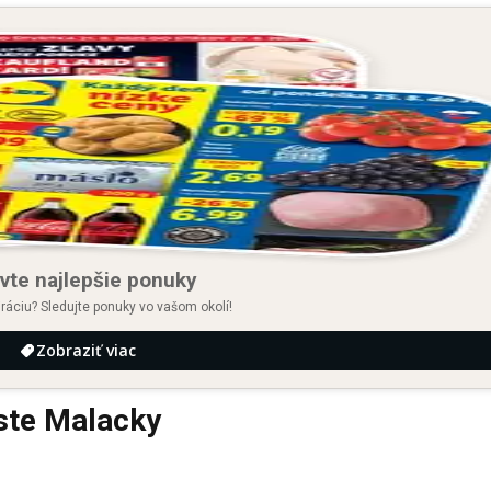
vte najlepšie ponuky
iráciu? Sledujte ponuky vo vašom okolí!
Zobraziť viac
ste Malacky