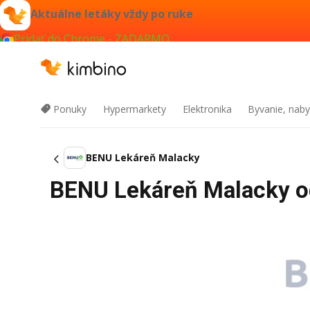
Aktuálne letáky vždy po ruke
Pridať do Chrome - ZADARMO
Ponuky
Hypermarkety
Elektronika
Byvanie, naby
BENU Lekáreň Malacky
BENU Lekáreň Malacky od