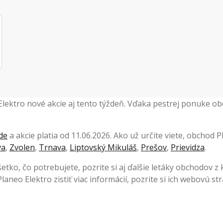
 Elektro nové akcie aj tento týždeň. Vďaka pestrej ponuke 
de
a akcie platia od 11.06.2026. Ako už určite viete, obchod 
va
,
Zvolen
,
Trnava
,
Liptovský Mikuláš
,
Prešov
,
Prievidza
.
šetko, čo potrebujete, pozrite si aj ďalšie letáky obchodov z
laneo Elektro zistiť viac informácií, pozrite si ich webovú s