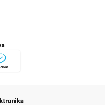
ka
rodom
ektronika