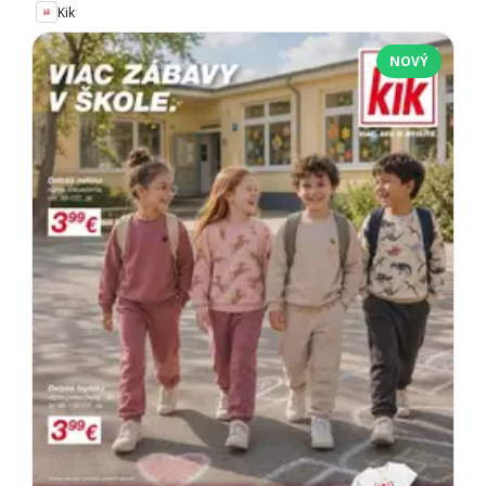
Kik
NOVÝ