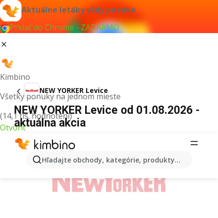
Aktuálne letáky vždy po ruke
Pridať do Chrome - ZADARMO
Kimbino
NEW YORKER Levice
Všetky ponuky na jednom mieste
NEW YORKER Levice od 01.08.2026 -
(14,1 tis. hodnotení)
aktuálna akcia
Otvoriť
REKLAMA
Hľadajte obchody, kategórie, produkty...