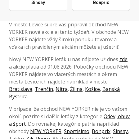
Sinsay
Bonprix
V meste Levice si pre vás pripravil obchod NEW
YORKER nové akcie aj tento týždeň. V obchode NEW
YORKER nájdete vždy širokú ponuku tovarov a
vďaka ich pravidleným akciám môžete aj ušetriť.
Nový NEW YORKER leták u nás nájdete už dnes
zde
a akcie platia od 01.08.2026. Pobočky obchodu NEW
YORKER nájdete vo viacerých mestách a okrem
mesta Levice ich nájdete napríklad v meste
Bratislava
,
Trenčín
,
Nitra
,
Žilina
,
Košice
,
Banská
Bystrica
.
V prípade, že obchod NEW YORKER nie je vo vašom
okolí, pozrite si ďalšie letáky z kategórie
Odev, obuv
a šport
. Do rovnakej kategórie patria napríklad
obchody
NEW YORKER
,
Sportisimo
,
Bonprix
,
Sinsay
,
Takko
,
Kik
,
Pepco
. Ak chcete o obchode NEW