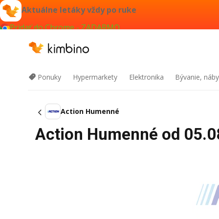
Aktuálne letáky vždy po ruke
Pridať do Chrome - ZADARMO
Ponuky
Hypermarkety
Elektronika
Bývanie, náby
Action Humenné
Action Humenné od 05.08