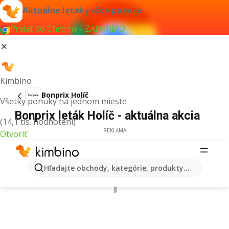
Aktuálne letáky vždy po ruke
Pridať do Chrome - ZADARMO
Kimbino
Bonprix Holíč
Všetky ponuky na jednom mieste
Bonprix leták Holíč - aktuálna akcia
(14,1 tis. hodnotení)
REKLAMA
Otvoriť
Hľadajte obchody, kategórie, produkty...