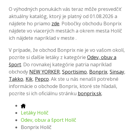
O výhodných ponukách vás teraz môže presvedčiť
aktuálny katalóg, ktorý je platný od 01.08.2026 a
nájdete ho priamo
zde
. Pobočky obchodu Bonprix
nájdete vo viacerých mestách a okrem mesta Holíč
ich nájdete napríklad v meste .
V prípade, že obchod Bonprix nie je vo vašom okolí,
pozrite si ďalšie letáky z kategórie
Odev, obuv a
šport
. Do rovnakej kategórie patria napríklad
obchody
NEW YORKER
,
Sportisimo
,
Bonprix
,
Sinsay
,
Takko
,
Kik
,
Pepco
. Ak ste u nás nenašli potrebné
informácie o obchode Bonprix, ktoré ste hľadali,
pozrite si ich oficiálnu stránku
bonprix.sk
.
Letáky Holíč
Odev, obuv a šport Holíč
Bonprix Holíč