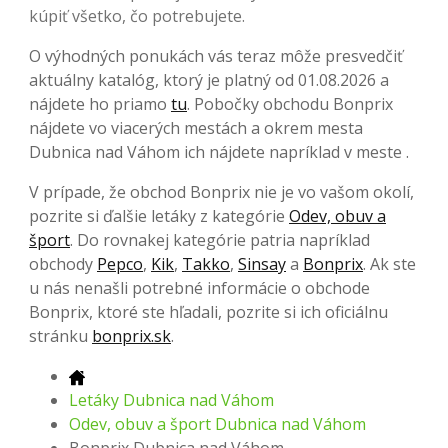
kúpiť všetko, čo potrebujete.
O výhodných ponukách vás teraz môže presvedčiť
aktuálny katalóg, ktorý je platný od 01.08.2026 a
nájdete ho priamo
tu
. Pobočky obchodu Bonprix
nájdete vo viacerých mestách a okrem mesta
Dubnica nad Váhom ich nájdete napríklad v meste .
V prípade, že obchod Bonprix nie je vo vašom okolí,
pozrite si ďalšie letáky z kategórie
Odev, obuv a
šport
. Do rovnakej kategórie patria napríklad
obchody
Pepco
,
Kik
,
Takko
,
Sinsay
a
Bonprix
. Ak ste
u nás nenašli potrebné informácie o obchode
Bonprix, ktoré ste hľadali, pozrite si ich oficiálnu
stránku
bonprix.sk
.
Letáky Dubnica nad Váhom
Odev, obuv a šport Dubnica nad Váhom