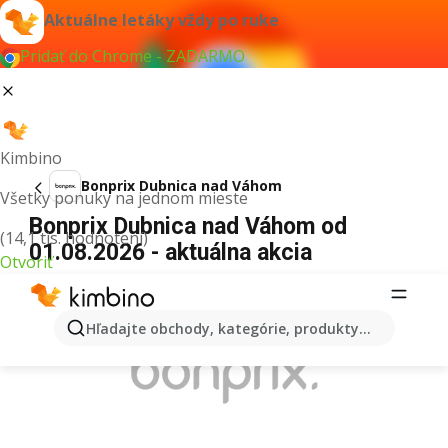
Aktuálne letáky vždy po ruke
Pridať do Chrome - ZADARMO
Kimbino
Bonprix Dubnica nad Váhom
Všetky ponuky na jednom mieste
Bonprix Dubnica nad Váhom od
(14,1 tis. hodnotení)
01.08.2026 - aktuálna akcia
Otvoriť
REKLAMA
Hľadajte obchody, kategórie, produkty...