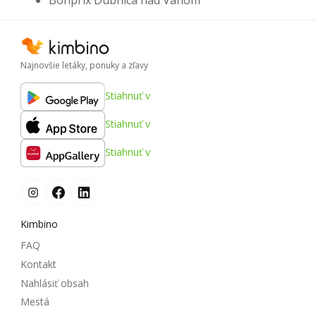
Bonprix Dubnica nad Váhom
Najnovšie letáky, ponuky a zľavy
Stiahnuť v
Stiahnuť v
Stiahnuť v
Kimbino
FAQ
Kontakt
Nahlásiť obsah
Mestá