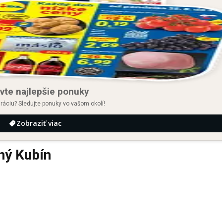
vte najlepšie ponuky
iráciu? Sledujte ponuky vo vašom okolí!
Zobraziť viac
ný Kubín